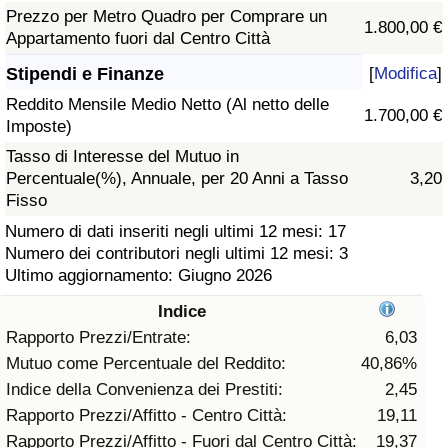
Prezzo per Metro Quadro per Comprare un
1.800,00 €
Assistenza Sanitaria
Appartamento fuori dal Centro Città
Stipendi e Finanze
[
Modifica
]
Indice dell’Assistenza Sanitaria (Corrente)
Reddito Mensile Medio Netto (Al netto delle
1.700,00 €
Imposte)
Indice dell’Assistenza Sanitaria
Tasso di Interesse del Mutuo in
Percentuale(%), Annuale, per 20 Anni a Tasso
3,20
Indice dell’Assistenza Sanitaria per
Fisso
Nazione
Numero di dati inseriti negli ultimi 12 mesi: 17
Numero dei contributori negli ultimi 12 mesi: 3
Inquinamento
Ultimo aggiornamento: Giugno 2026
Indice
Indice dell’Inquinamento (Corrente)
Rapporto Prezzi/Entrate:
6,03
Mutuo come Percentuale del Reddito:
40,86%
Indice di inquinamento
Indice della Convenienza dei Prestiti:
2,45
Rapporto Prezzi/Affitto - Centro Città:
19,11
Indice dell’Inquinamento per Nazione
Rapporto Prezzi/Affitto - Fuori dal Centro Città:
19,37