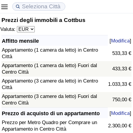
Prezzi degli immobili a Cottbus
Costo della vita
Prezzi degli immobili
Qualità della Vita
Valuta:
Indice Del Costo Della Vita (corrente)
Indice del Prezzo delle Case (Corrente)
Indice della Qualità della Vita
Affitto mensile
[
Modifica
]
Appartamento (1 camera da letto) in Centro
Indice Del Costo Della Vita
Indice del Prezzo delle Case
Indice della Qualità della Vita (Corrente)
533,33 €
Città
Appartamento (1 camera da letto) Fuori dal
Indice del Costo della Vita per Nazione
Indice del Prezzo delle Case per Nazione
Indice della qualità della vita per Paese
433,33 €
Centro Città
Appartamento (3 camere da letto) in Centro
ad Aqaba
Criminalità
1.033,33 €
Città
Appartamento (3 camere da letto) Fuori dal
Indice del Tasso di Criminalità (Corrente)
750,00 €
Centro Città
Indice della Criminalità
Prezzo di acquisto di un appartamento
[
Modifica
]
Prezzo per Metro Quadro per Comprare un
2.300,00 €
Indice di criminalità per paese
Appartamento in Centro Città