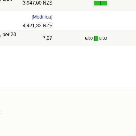
3.947,00 NZ$
[
Modifica
]
4.421,33 NZ$
, per 20
7,07
6,80
8,00
-
n