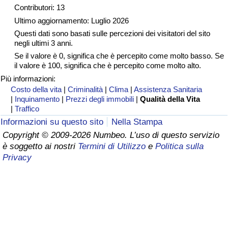
Contributori: 13
Assistenza Sanitaria
Ultimo aggiornamento: Luglio 2026
Questi dati sono basati sulle percezioni dei visitatori del sito
negli ultimi 3 anni.
Indice dell’Assistenza Sanitaria (Corrente)
Se il valore è 0, significa che è percepito come molto basso. Se
il valore è 100, significa che è percepito come molto alto.
Indice dell’Assistenza Sanitaria
Più informazioni:
Costo della vita
|
Criminalità
|
Clima
|
Assistenza Sanitaria
Indice dell’Assistenza Sanitaria per
|
Inquinamento
|
Prezzi degli immobili
|
Qualità della Vita
Nazione
|
Traffico
Informazioni su questo sito
Nella Stampa
Inquinamento
Copyright © 2009-2026 Numbeo. L’uso di questo servizio
è soggetto ai nostri
Termini di Utilizzo
e
Politica sulla
Privacy
Indice dell’Inquinamento (Corrente)
Indice di inquinamento
Indice dell’Inquinamento per Nazione