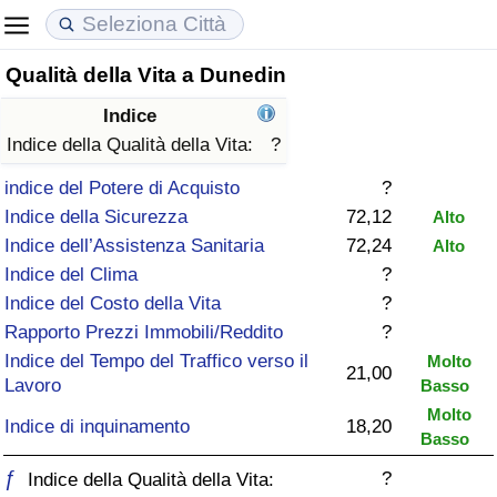
Qualità della Vita a Dunedin
Costo della vita
Prezzi degli immobili
Qualità della Vita
Indice
Indice Del Costo Della Vita (corrente)
Indice del Prezzo delle Case (Corrente)
Indice della Qualità della Vita
Indice della Qualità della Vita:
?
indice del Potere di Acquisto
?
Indice Del Costo Della Vita
Indice del Prezzo delle Case
Indice della Qualità della Vita (Corrente)
Indice della Sicurezza
72,12
Alto
Indice dell’Assistenza Sanitaria
72,24
Alto
Indice del Costo della Vita per Nazione
Indice del Prezzo delle Case per Nazione
Indice della qualità della vita per Paese
Indice del Clima
?
Indice del Costo della Vita
?
ad Aqaba
Criminalità
Rapporto Prezzi Immobili/Reddito
?
Indice del Tempo del Traffico verso il
Molto
Indice del Tasso di Criminalità (Corrente)
21,00
Lavoro
Basso
Molto
Indice della Criminalità
Indice di inquinamento
18,20
Basso
ƒ
?
Indice di criminalità per paese
Indice della Qualità della Vita: