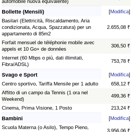
automobile nuova equivalente)
Bollette (Mensili)
[
Modifica
]
Basilari (Elettricità, Riscaldamento, Aria
condizionata, Acqua, Spazzatura) per un
2.655,08 ₹
appartamento di 85m2
Forfait mensuel de téléphonie mobile avec
306,50 ₹
appels et 10 Go+ de données
Internet (60 Mbps o più, dati illimitati,
753,78 ₹
Fibra/ADSL)
Svago e Sport
[
Modifica
]
Centro sportivo, Tariffa Mensile per 1 adulto
658,12 ₹
Affitto di un campo da Tennis (1 ora nel
499,36 ₹
Weekend)
Cinema, Prima Visione, 1 Posto
213,24 ₹
Bambini
[
Modifica
]
Scuola Materna (o Asilo), Tempo Pieno,
3.956,06 ₹