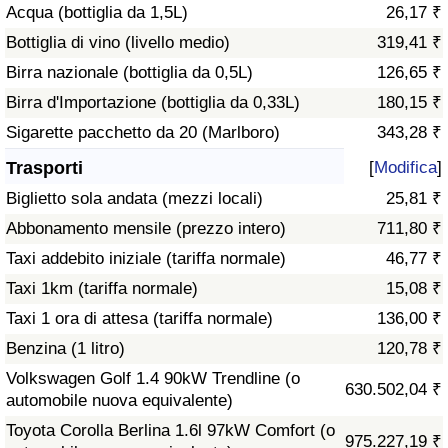
Acqua (bottiglia da 1,5L)
26,17 ₹
Traffico
Bottiglia di vino (livello medio)
319,41 ₹
Indice del Traffico
Birra nazionale (bottiglia da 0,5L)
126,65 ₹
Birra d'Importazione (bottiglia da 0,33L)
180,15 ₹
Indice del traffico (Corrente)
Sigarette pacchetto da 20 (Marlboro)
343,28 ₹
Trasporti
[
Modifica
]
Indice del traffico per Nazione
Biglietto sola andata (mezzi locali)
25,81 ₹
Abbonamento mensile (prezzo intero)
711,80 ₹
Taxi addebito iniziale (tariffa normale)
46,77 ₹
Taxi 1km (tariffa normale)
15,08 ₹
Taxi 1 ora di attesa (tariffa normale)
136,00 ₹
Benzina (1 litro)
120,78 ₹
Volkswagen Golf 1.4 90kW Trendline (o
630.502,04 ₹
automobile nuova equivalente)
Toyota Corolla Berlina 1.6l 97kW Comfort (o
975.227,19 ₹