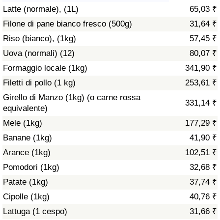
Latte (normale), (1L)
65,03 ₹
Assistenza Sanitaria
Filone di pane bianco fresco (500g)
31,64 ₹
Riso (bianco), (1kg)
57,45 ₹
Indice dell’Assistenza Sanitaria (Corrente)
Uova (normali) (12)
80,07 ₹
Indice dell’Assistenza Sanitaria
Formaggio locale (1kg)
341,90 ₹
Filetti di pollo (1 kg)
253,61 ₹
Indice dell’Assistenza Sanitaria per
Girello di Manzo (1kg) (o carne rossa
331,14 ₹
Nazione
equivalente)
Mele (1kg)
177,29 ₹
Inquinamento
Banane (1kg)
41,90 ₹
Arance (1kg)
102,51 ₹
Indice dell’Inquinamento (Corrente)
Pomodori (1kg)
32,68 ₹
Indice di inquinamento
Patate (1kg)
37,74 ₹
Cipolle (1kg)
40,76 ₹
Indice dell’Inquinamento per Nazione
Lattuga (1 cespo)
31,66 ₹