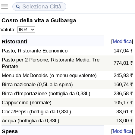
Costo della vita a Gulbarga
Costo della vita
Prezzi degli immobili
Qualità della Vita
Valuta:
Indice Del Costo Della Vita (corrente)
Indice del Prezzo delle Case (Corrente)
Indice della Qualità della Vita
Ristoranti
[
Modifica
]
Pasto, Ristorante Economico
147,04 ₹
Indice Del Costo Della Vita
Indice del Prezzo delle Case
Indice della Qualità della Vita (Corrente)
Pasto per 2 Persone, Ristorante Medio, Tre
774,01 ₹
Portate
Indice del Costo della Vita per Nazione
Indice del Prezzo delle Case per Nazione
Indice della qualità della vita per Paese
Menu da McDonalds (o menu equivalente)
245,93 ₹
ad Aqaba
Criminalità
Birra nazionale (0,5L alla spina)
160,74 ₹
Birra d'Importazione (bottiglia da 0,33L)
236,58 ₹
Indice del Tasso di Criminalità (Corrente)
Cappuccino (normale)
105,17 ₹
Coca/Pepsi (bottiglia da 0,33L)
33,61 ₹
Indice della Criminalità
Acqua (bottiglia da 0,33L)
13,00 ₹
Indice di criminalità per paese
Spesa
[
Modifica
]