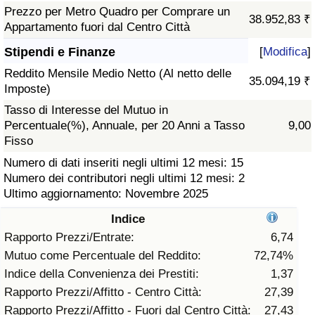
Prezzo per Metro Quadro per Comprare un
38.952,83 ₹
Assistenza Sanitaria
Appartamento fuori dal Centro Città
Stipendi e Finanze
[
Modifica
]
Indice dell’Assistenza Sanitaria (Corrente)
Reddito Mensile Medio Netto (Al netto delle
35.094,19 ₹
Imposte)
Indice dell’Assistenza Sanitaria
Tasso di Interesse del Mutuo in
Percentuale(%), Annuale, per 20 Anni a Tasso
9,00
Indice dell’Assistenza Sanitaria per
Fisso
Nazione
Numero di dati inseriti negli ultimi 12 mesi: 15
Numero dei contributori negli ultimi 12 mesi: 2
Inquinamento
Ultimo aggiornamento: Novembre 2025
Indice
Indice dell’Inquinamento (Corrente)
Rapporto Prezzi/Entrate:
6,74
Mutuo come Percentuale del Reddito:
72,74%
Indice di inquinamento
Indice della Convenienza dei Prestiti:
1,37
Rapporto Prezzi/Affitto - Centro Città:
27,39
Indice dell’Inquinamento per Nazione
Rapporto Prezzi/Affitto - Fuori dal Centro Città:
27,43