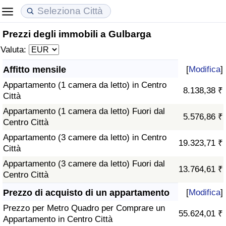
Prezzi degli immobili a Gulbarga
Costo della vita
Prezzi degli immobili
Qualità della Vita
Valuta:
Indice Del Costo Della Vita (corrente)
Indice del Prezzo delle Case (Corrente)
Indice della Qualità della Vita
Affitto mensile
[
Modifica
]
Appartamento (1 camera da letto) in Centro
Indice Del Costo Della Vita
Indice del Prezzo delle Case
Indice della Qualità della Vita (Corrente)
8.138,38 ₹
Città
Appartamento (1 camera da letto) Fuori dal
Indice del Costo della Vita per Nazione
Indice del Prezzo delle Case per Nazione
Indice della qualità della vita per Paese
5.576,86 ₹
Centro Città
Appartamento (3 camere da letto) in Centro
ad Aqaba
Criminalità
19.323,71 ₹
Città
Appartamento (3 camere da letto) Fuori dal
Indice del Tasso di Criminalità (Corrente)
13.764,61 ₹
Centro Città
Indice della Criminalità
Prezzo di acquisto di un appartamento
[
Modifica
]
Prezzo per Metro Quadro per Comprare un
55.624,01 ₹
Indice di criminalità per paese
Appartamento in Centro Città