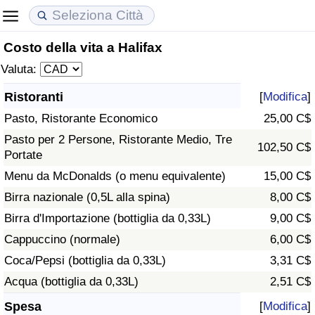
Costo della vita a Halifax
Costo della vita
Prezzi degli immobili
Qualità della Vita
Valuta:
Indice Del Costo Della Vita (corrente)
Indice del Prezzo delle Case (Corrente)
Indice della Qualità della Vita
Ristoranti
[
Modifica
]
Pasto, Ristorante Economico
25,00 C$
Indice Del Costo Della Vita
Indice del Prezzo delle Case
Indice della Qualità della Vita (Corrente)
Pasto per 2 Persone, Ristorante Medio, Tre
102,50 C$
Portate
Indice del Costo della Vita per Nazione
Indice del Prezzo delle Case per Nazione
Indice della qualità della vita per Paese
Menu da McDonalds (o menu equivalente)
15,00 C$
ad Aqaba
Criminalità
Birra nazionale (0,5L alla spina)
8,00 C$
Birra d'Importazione (bottiglia da 0,33L)
9,00 C$
Indice del Tasso di Criminalità (Corrente)
Cappuccino (normale)
6,00 C$
Coca/Pepsi (bottiglia da 0,33L)
3,31 C$
Indice della Criminalità
Acqua (bottiglia da 0,33L)
2,51 C$
Indice di criminalità per paese
Spesa
[
Modifica
]