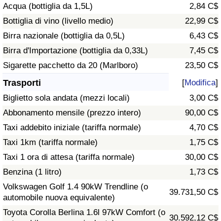
Acqua (bottiglia da 1,5L)
2,84 C$
Traffico
Bottiglia di vino (livello medio)
22,99 C$
Indice del Traffico
Birra nazionale (bottiglia da 0,5L)
6,43 C$
Birra d'Importazione (bottiglia da 0,33L)
7,45 C$
Indice del traffico (Corrente)
Sigarette pacchetto da 20 (Marlboro)
23,50 C$
Trasporti
[
Modifica
]
Indice del traffico per Nazione
Biglietto sola andata (mezzi locali)
3,00 C$
Abbonamento mensile (prezzo intero)
90,00 C$
Taxi addebito iniziale (tariffa normale)
4,70 C$
Taxi 1km (tariffa normale)
1,75 C$
Taxi 1 ora di attesa (tariffa normale)
30,00 C$
Benzina (1 litro)
1,73 C$
Volkswagen Golf 1.4 90kW Trendline (o
39.731,50 C$
automobile nuova equivalente)
Toyota Corolla Berlina 1.6l 97kW Comfort (o
30.592,12 C$