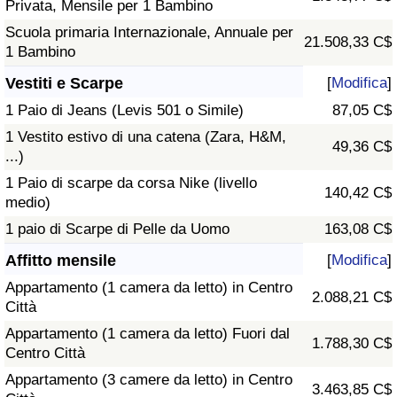
Privata, Mensile per 1 Bambino
Scuola primaria Internazionale, Annuale per
21.508,33 C$
1 Bambino
Vestiti e Scarpe
[
Modifica
]
1 Paio di Jeans (Levis 501 o Simile)
87,05 C$
1 Vestito estivo di una catena (Zara, H&M,
49,36 C$
...)
1 Paio di scarpe da corsa Nike (livello
140,42 C$
medio)
1 paio di Scarpe di Pelle da Uomo
163,08 C$
Affitto mensile
[
Modifica
]
Appartamento (1 camera da letto) in Centro
2.088,21 C$
Città
Appartamento (1 camera da letto) Fuori dal
1.788,30 C$
Centro Città
Appartamento (3 camere da letto) in Centro
3.463,85 C$