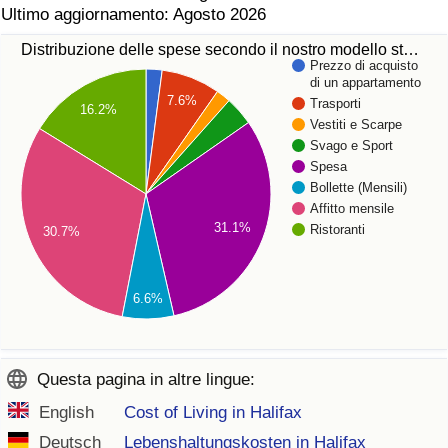
Ultimo aggiornamento: Agosto 2026
Distribuzione delle spese secondo il nostro modello st…
Prezzo di acquisto
di un appartamento
7.6%
Trasporti
16.2%
Vestiti e Scarpe
Svago e Sport
Spesa
Bollette (Mensili)
Affitto mensile
31.1%
Ristoranti
30.7%
6.6%
Questa pagina in altre lingue:
English
Cost of Living in Halifax
Deutsch
Lebenshaltungskosten in Halifax