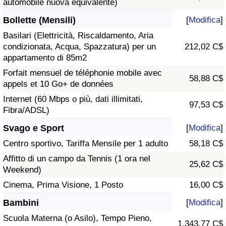
automobile nuova equivalente)
Bollette (Mensili)
[
Modifica
]
Basilari (Elettricità, Riscaldamento, Aria
condizionata, Acqua, Spazzatura) per un
212,02 C$
appartamento di 85m2
Forfait mensuel de téléphonie mobile avec
58,88 C$
appels et 10 Go+ de données
Internet (60 Mbps o più, dati illimitati,
97,53 C$
Fibra/ADSL)
Svago e Sport
[
Modifica
]
Centro sportivo, Tariffa Mensile per 1 adulto
58,18 C$
Affitto di un campo da Tennis (1 ora nel
25,62 C$
Weekend)
Cinema, Prima Visione, 1 Posto
16,00 C$
Bambini
[
Modifica
]
Scuola Materna (o Asilo), Tempo Pieno,
1.343,77 C$