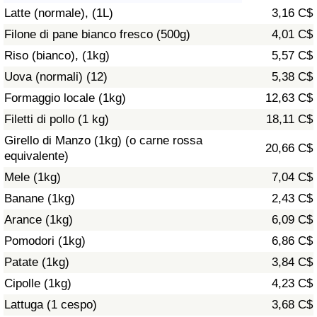
Latte (normale), (1L)
3,16 C$
Assistenza Sanitaria
Filone di pane bianco fresco (500g)
4,01 C$
Riso (bianco), (1kg)
5,57 C$
Indice dell’Assistenza Sanitaria (Corrente)
Uova (normali) (12)
5,38 C$
Indice dell’Assistenza Sanitaria
Formaggio locale (1kg)
12,63 C$
Filetti di pollo (1 kg)
18,11 C$
Indice dell’Assistenza Sanitaria per
Girello di Manzo (1kg) (o carne rossa
20,66 C$
Nazione
equivalente)
Mele (1kg)
7,04 C$
Inquinamento
Banane (1kg)
2,43 C$
Arance (1kg)
6,09 C$
Indice dell’Inquinamento (Corrente)
Pomodori (1kg)
6,86 C$
Indice di inquinamento
Patate (1kg)
3,84 C$
Cipolle (1kg)
4,23 C$
Indice dell’Inquinamento per Nazione
Lattuga (1 cespo)
3,68 C$