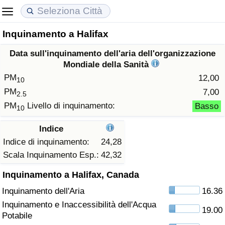
Inquinamento a Halifax
Costo della vita
Prezzi degli immobili
Qualità della Vita
Data sull'inquinamento dell'aria dell'organizzazione
Indice Del Costo Della Vita (corrente)
Indice del Prezzo delle Case (Corrente)
Indice della Qualità della Vita
Mondiale della Sanità
PM
12,00
10
Indice Del Costo Della Vita
Indice del Prezzo delle Case
Indice della Qualità della Vita (Corrente)
PM
7,00
2.5
PM
Livello di inquinamento:
Basso
10
Indice del Costo della Vita per Nazione
Indice del Prezzo delle Case per Nazione
Indice della qualità della vita per Paese
Indice
ad Aqaba
Criminalità
Indice di inquinamento:
24,28
Scala Inquinamento Esp.:
42,32
Indice del Tasso di Criminalità (Corrente)
Inquinamento a Halifax, Canada
Inquinamento dell'Aria
16.36
Indice della Criminalità
Inquinamento e Inaccessibilità dell'Acqua
19.00
Potabile
Indice di criminalità per paese