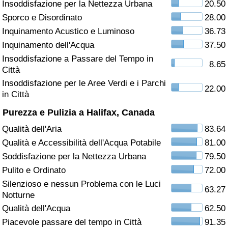
Insoddisfazione per la Nettezza Urbana
20.50
Sporco e Disordinato
28.00
Assistenza Sanitaria
Inquinamento Acustico e Luminoso
36.73
Indice dell’Assistenza Sanitaria (Corrente)
Inquinamento dell'Acqua
37.50
Insoddisfazione a Passare del Tempo in
8.65
Città
Indice dell’Assistenza Sanitaria
Insoddisfazione per le Aree Verdi e i Parchi
22.00
in Città
Indice dell’Assistenza Sanitaria per
Nazione
Purezza e Pulizia a Halifax, Canada
Qualità dell'Aria
83.64
Inquinamento
Qualità e Accessibilità dell'Acqua Potabile
81.00
Soddisfazione per la Nettezza Urbana
79.50
Indice dell’Inquinamento (Corrente)
Pulito e Ordinato
72.00
Silenzioso e nessun Problema con le Luci
Indice di inquinamento
63.27
Notturne
Qualità dell'Acqua
62.50
Indice dell’Inquinamento per Nazione
Piacevole passare del tempo in Città
91.35