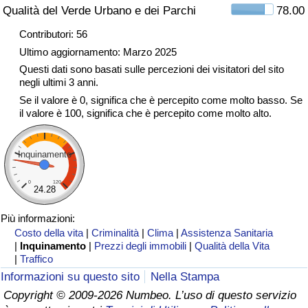
Qualità del Verde Urbano e dei Parchi
78.00
Traffico
Contributori: 56
Indice del Traffico
Ultimo aggiornamento: Marzo 2025
Questi dati sono basati sulle percezioni dei visitatori del sito
negli ultimi 3 anni.
Indice del traffico (Corrente)
Se il valore è 0, significa che è percepito come molto basso. Se
il valore è 100, significa che è percepito come molto alto.
Indice del traffico per Nazione
Inquinamento
0
120
24.28
Più informazioni:
Costo della vita
|
Criminalità
|
Clima
|
Assistenza Sanitaria
|
Inquinamento
|
Prezzi degli immobili
|
Qualità della Vita
|
Traffico
Informazioni su questo sito
Nella Stampa
Copyright © 2009-2026 Numbeo. L’uso di questo servizio