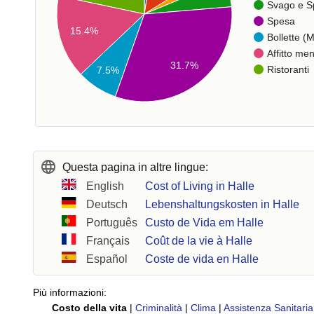
Svago e S
Spesa
15.4%
Bollette (M
Affitto men
31.7%
Ristoranti
7.5%
Questa pagina in altre lingue:
English
Cost of Living in Halle
Deutsch
Lebenshaltungskosten in Halle
Português
Custo de Vida em Halle
Français
Coût de la vie à Halle
Español
Coste de vida en Halle
Più informazioni:
Costo della vita
|
Criminalità
|
Clima
|
Assistenza Sanitaria