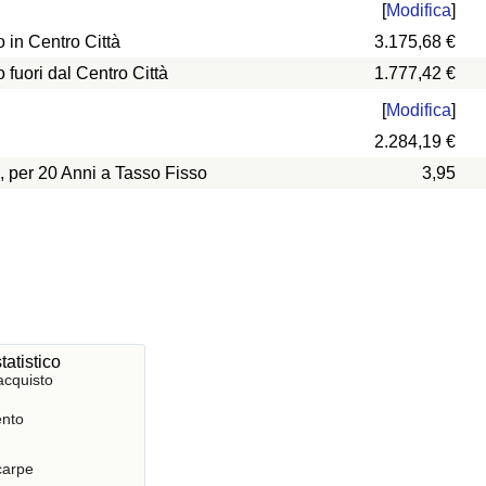
[
Modifica
]
in Centro Città
3.175,68 €
uori dal Centro Città
1.777,42 €
[
Modifica
]
2.284,19 €
, per 20 Anni a Tasso Fisso
3,95
tatistico
acquisto
nto
Scarpe