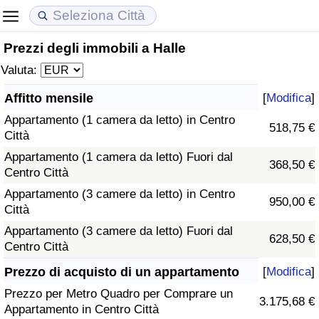
Prezzi degli immobili a Halle
Costo della vita
Prezzi degli immobili
Qualità della Vita
Valuta:
Indice Del Costo Della Vita (corrente)
Indice del Prezzo delle Case (Corrente)
Indice della Qualità della Vita
Affitto mensile
[
Modifica
]
Appartamento (1 camera da letto) in Centro
Indice Del Costo Della Vita
Indice del Prezzo delle Case
Indice della Qualità della Vita (Corrente)
518,75 €
Città
Appartamento (1 camera da letto) Fuori dal
Indice del Costo della Vita per Nazione
Indice del Prezzo delle Case per Nazione
Indice della qualità della vita per Paese
368,50 €
Centro Città
Appartamento (3 camere da letto) in Centro
ad Aqaba
Criminalità
950,00 €
Città
Appartamento (3 camere da letto) Fuori dal
Indice del Tasso di Criminalità (Corrente)
628,50 €
Centro Città
Indice della Criminalità
Prezzo di acquisto di un appartamento
[
Modifica
]
Prezzo per Metro Quadro per Comprare un
3.175,68 €
Indice di criminalità per paese
Appartamento in Centro Città