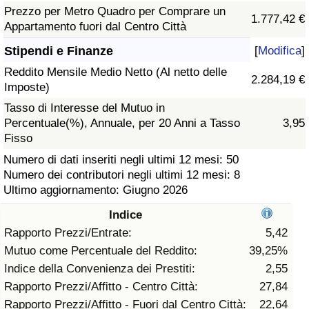
Prezzo per Metro Quadro per Comprare un
1.777,42 €
Assistenza Sanitaria
Appartamento fuori dal Centro Città
Stipendi e Finanze
[
Modifica
]
Indice dell’Assistenza Sanitaria (Corrente)
Reddito Mensile Medio Netto (Al netto delle
2.284,19 €
Imposte)
Indice dell’Assistenza Sanitaria
Tasso di Interesse del Mutuo in
Percentuale(%), Annuale, per 20 Anni a Tasso
3,95
Indice dell’Assistenza Sanitaria per
Fisso
Nazione
Numero di dati inseriti negli ultimi 12 mesi: 50
Numero dei contributori negli ultimi 12 mesi: 8
Inquinamento
Ultimo aggiornamento: Giugno 2026
Indice
Indice dell’Inquinamento (Corrente)
Rapporto Prezzi/Entrate:
5,42
Mutuo come Percentuale del Reddito:
39,25%
Indice di inquinamento
Indice della Convenienza dei Prestiti:
2,55
Rapporto Prezzi/Affitto - Centro Città:
27,84
Indice dell’Inquinamento per Nazione
Rapporto Prezzi/Affitto - Fuori dal Centro Città:
22,64