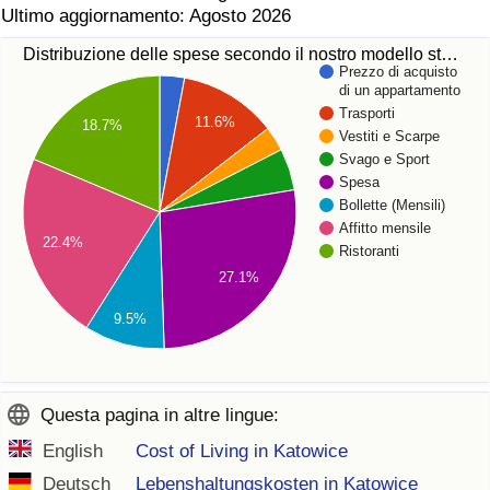
Ultimo aggiornamento: Agosto 2026
Distribuzione delle spese secondo il nostro modello st…
Prezzo di acquisto
di un appartamento
Trasporti
11.6%
18.7%
Vestiti e Scarpe
Svago e Sport
Spesa
Bollette (Mensili)
Affitto mensile
22.4%
Ristoranti
27.1%
9.5%
Questa pagina in altre lingue:
English
Cost of Living in Katowice
Deutsch
Lebenshaltungskosten in Katowice