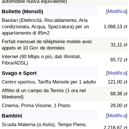
automobile nuova equivalente)
Bollette (Mensili)
[
Modifica
]
Basilari (Elettricità, Riscaldamento, Aria
condizionata, Acqua, Spazzatura) per un
1.068,13 zł
appartamento di 85m2
Forfait mensuel de téléphonie mobile avec
31,11 zł
appels et 10 Go+ de données
Internet (60 Mbps o più, dati illimitati,
65,72 zł
Fibra/ADSL)
Svago e Sport
[
Modifica
]
Centro sportivo, Tariffa Mensile per 1 adulto
121,00 zł
Affitto di un campo da Tennis (1 ora nel
69,38 zł
Weekend)
Cinema, Prima Visione, 1 Posto
28,00 zł
Bambini
[
Modifica
]
Scuola Materna (o Asilo), Tempo Pieno,
2.216,67 zł