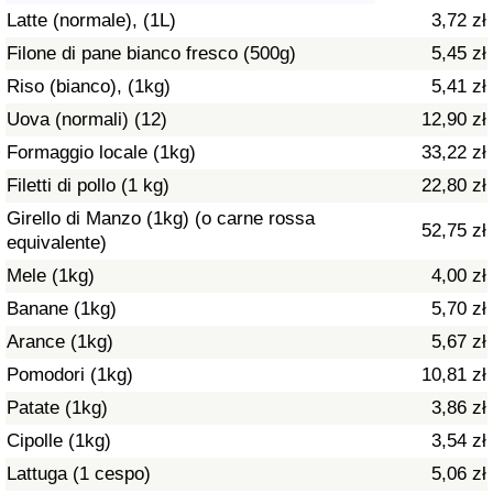
Latte (normale), (1L)
3,72 zł
Assistenza Sanitaria
Filone di pane bianco fresco (500g)
5,45 zł
Riso (bianco), (1kg)
5,41 zł
Indice dell’Assistenza Sanitaria (Corrente)
Uova (normali) (12)
12,90 zł
Indice dell’Assistenza Sanitaria
Formaggio locale (1kg)
33,22 zł
Filetti di pollo (1 kg)
22,80 zł
Indice dell’Assistenza Sanitaria per
Girello di Manzo (1kg) (o carne rossa
52,75 zł
Nazione
equivalente)
Mele (1kg)
4,00 zł
Inquinamento
Banane (1kg)
5,70 zł
Arance (1kg)
5,67 zł
Indice dell’Inquinamento (Corrente)
Pomodori (1kg)
10,81 zł
Indice di inquinamento
Patate (1kg)
3,86 zł
Cipolle (1kg)
3,54 zł
Indice dell’Inquinamento per Nazione
Lattuga (1 cespo)
5,06 zł