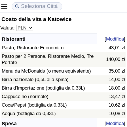
Costo della vita a Katowice
Costo della vita
Prezzi degli immobili
Qualità della Vita
Valuta:
Indice Del Costo Della Vita (corrente)
Indice del Prezzo delle Case (Corrente)
Indice della Qualità della Vita
Ristoranti
[
Modifica
]
Pasto, Ristorante Economico
43,01 zł
Indice Del Costo Della Vita
Indice del Prezzo delle Case
Indice della Qualità della Vita (Corrente)
Pasto per 2 Persone, Ristorante Medio, Tre
140,00 zł
Portate
Indice del Costo della Vita per Nazione
Indice del Prezzo delle Case per Nazione
Indice della qualità della vita per Paese
Menu da McDonalds (o menu equivalente)
35,00 zł
ad Aqaba
Criminalità
Birra nazionale (0,5L alla spina)
14,00 zł
Birra d'Importazione (bottiglia da 0,33L)
18,00 zł
Indice del Tasso di Criminalità (Corrente)
Cappuccino (normale)
13,47 zł
Coca/Pepsi (bottiglia da 0,33L)
10,62 zł
Indice della Criminalità
Acqua (bottiglia da 0,33L)
10,08 zł
Indice di criminalità per paese
Spesa
[
Modifica
]