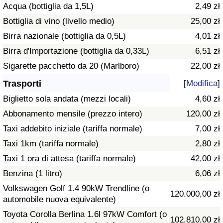
Acqua (bottiglia da 1,5L)
2,49 zł
Traffico
Bottiglia di vino (livello medio)
25,00 zł
Indice del Traffico
Birra nazionale (bottiglia da 0,5L)
4,01 zł
Birra d'Importazione (bottiglia da 0,33L)
6,51 zł
Indice del traffico (Corrente)
Sigarette pacchetto da 20 (Marlboro)
22,00 zł
Trasporti
[
Modifica
]
Indice del traffico per Nazione
Biglietto sola andata (mezzi locali)
4,60 zł
Abbonamento mensile (prezzo intero)
120,00 zł
Taxi addebito iniziale (tariffa normale)
7,00 zł
Taxi 1km (tariffa normale)
2,80 zł
Taxi 1 ora di attesa (tariffa normale)
42,00 zł
Benzina (1 litro)
6,06 zł
Volkswagen Golf 1.4 90kW Trendline (o
120.000,00 zł
automobile nuova equivalente)
Toyota Corolla Berlina 1.6l 97kW Comfort (o
102.810,00 zł