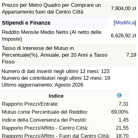
Prezzo per Metro Quadro per Comprare un
7.804,00 zł
Assistenza Sanitaria
Appartamento fuori dal Centro Città
Stipendi e Finanze
[
Modifica
]
Indice dell’Assistenza Sanitaria (Corrente)
Reddito Mensile Medio Netto (Al netto delle
6.626,92 zł
Imposte)
Indice dell’Assistenza Sanitaria
Tasso di Interesse del Mutuo in
Percentuale(%), Annuale, per 20 Anni a Tasso
7,19
Indice dell’Assistenza Sanitaria per
Fisso
Nazione
Numero di dati inseriti negli ultimi 12 mesi: 123
Numero dei contributori negli ultimi 12 mesi: 19
Inquinamento
Ultimo aggiornamento: Agosto 2026
Indice
Indice dell’Inquinamento (Corrente)
Rapporto Prezzi/Entrate:
7,31
Mutuo come Percentuale del Reddito:
69,00%
Indice di inquinamento
Indice della Convenienza dei Prestiti:
1,45
Rapporto Prezzi/Affitto - Centro Città:
21,55
Indice dell’Inquinamento per Nazione
Rapporto Prezzi/Affitto - Fuori dal Centro Città:
18,70