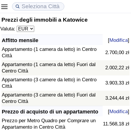
Prezzi degli immobili a Katowice
Costo della vita
Prezzi degli immobili
Qualità della Vita
Valuta:
Indice Del Costo Della Vita (corrente)
Indice del Prezzo delle Case (Corrente)
Indice della Qualità della Vita
Affitto mensile
[
Modifica
]
Appartamento (1 camera da letto) in Centro
Indice Del Costo Della Vita
Indice del Prezzo delle Case
Indice della Qualità della Vita (Corrente)
2.700,00 zł
Città
Appartamento (1 camera da letto) Fuori dal
Indice del Costo della Vita per Nazione
Indice del Prezzo delle Case per Nazione
Indice della qualità della vita per Paese
2.002,22 zł
Centro Città
Appartamento (3 camere da letto) in Centro
ad Aqaba
Criminalità
3.903,33 zł
Città
Appartamento (3 camere da letto) Fuori dal
Indice del Tasso di Criminalità (Corrente)
3.244,44 zł
Centro Città
Indice della Criminalità
Prezzo di acquisto di un appartamento
[
Modifica
]
Prezzo per Metro Quadro per Comprare un
11.568,18 zł
Indice di criminalità per paese
Appartamento in Centro Città