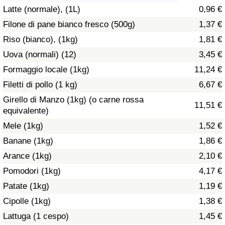
Latte (normale), (1L)
0,96 €
Assistenza Sanitaria
Filone di pane bianco fresco (500g)
1,37 €
Riso (bianco), (1kg)
1,81 €
Indice dell’Assistenza Sanitaria (Corrente)
Uova (normali) (12)
3,45 €
Indice dell’Assistenza Sanitaria
Formaggio locale (1kg)
11,24 €
Filetti di pollo (1 kg)
6,67 €
Indice dell’Assistenza Sanitaria per
Girello di Manzo (1kg) (o carne rossa
11,51 €
Nazione
equivalente)
Mele (1kg)
1,52 €
Inquinamento
Banane (1kg)
1,86 €
Arance (1kg)
2,10 €
Indice dell’Inquinamento (Corrente)
Pomodori (1kg)
4,17 €
Indice di inquinamento
Patate (1kg)
1,19 €
Cipolle (1kg)
1,38 €
Indice dell’Inquinamento per Nazione
Lattuga (1 cespo)
1,45 €