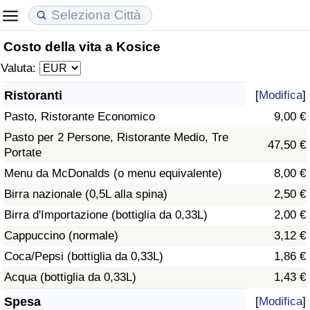
Costo della vita a Kosice
Costo della vita
Prezzi degli immobili
Qualità della Vita
Valuta:
Indice Del Costo Della Vita (corrente)
Indice del Prezzo delle Case (Corrente)
Indice della Qualità della Vita
Ristoranti
[
Modifica
]
Pasto, Ristorante Economico
9,00 €
Indice Del Costo Della Vita
Indice del Prezzo delle Case
Indice della Qualità della Vita (Corrente)
Pasto per 2 Persone, Ristorante Medio, Tre
47,50 €
Portate
Indice del Costo della Vita per Nazione
Indice del Prezzo delle Case per Nazione
Indice della qualità della vita per Paese
Menu da McDonalds (o menu equivalente)
8,00 €
ad Aqaba
Criminalità
Birra nazionale (0,5L alla spina)
2,50 €
Birra d'Importazione (bottiglia da 0,33L)
2,00 €
Indice del Tasso di Criminalità (Corrente)
Cappuccino (normale)
3,12 €
Coca/Pepsi (bottiglia da 0,33L)
1,86 €
Indice della Criminalità
Acqua (bottiglia da 0,33L)
1,43 €
Indice di criminalità per paese
Spesa
[
Modifica
]