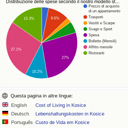
Distribuzione delle spese secondo il nostro modello st…
Prezzo di acquisto
di un appartamento
Trasporti
9.6%
15.3%
Vestiti e Scarpe
Svago e Sport
Spesa
Bollette (Mensili)
Affitto mensile
27.1%
Ristoranti
27%
10.2%
Questa pagina in altre lingue:
English
Cost of Living in Kosice
Deutsch
Lebenshaltungskosten in Kosice
Português
Custo de Vida em Kosice