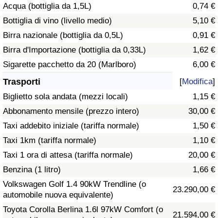
Acqua (bottiglia da 1,5L)
0,74 €
Traffico
Bottiglia di vino (livello medio)
5,10 €
Indice del Traffico
Birra nazionale (bottiglia da 0,5L)
0,91 €
Birra d'Importazione (bottiglia da 0,33L)
1,62 €
Indice del traffico (Corrente)
Sigarette pacchetto da 20 (Marlboro)
6,00 €
Trasporti
[
Modifica
]
Indice del traffico per Nazione
Biglietto sola andata (mezzi locali)
1,15 €
Abbonamento mensile (prezzo intero)
30,00 €
Taxi addebito iniziale (tariffa normale)
1,50 €
Taxi 1km (tariffa normale)
1,10 €
Taxi 1 ora di attesa (tariffa normale)
20,00 €
Benzina (1 litro)
1,66 €
Volkswagen Golf 1.4 90kW Trendline (o
23.290,00 €
automobile nuova equivalente)
Toyota Corolla Berlina 1.6l 97kW Comfort (o
21.594,00 €