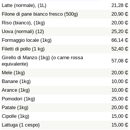
Latte (normale), (1L)
21,28 ₵
Assistenza Sanitaria
Filone di pane bianco fresco (500g)
20,90 ₵
Riso (bianco), (1kg)
20,00 ₵
Indice dell’Assistenza Sanitaria (Corrente)
Uova (normali) (12)
25,20 ₵
Indice dell’Assistenza Sanitaria
Formaggio locale (1kg)
66,14 ₵
Filetti di pollo (1 kg)
52,40 ₵
Indice dell’Assistenza Sanitaria per
Girello di Manzo (1kg) (o carne rossa
57,08 ₵
Nazione
equivalente)
Mele (1kg)
20,00 ₵
Inquinamento
Banane (1kg)
10,00 ₵
Arance (1kg)
10,00 ₵
Indice dell’Inquinamento (Corrente)
Pomodori (1kg)
25,00 ₵
Indice di inquinamento
Patate (1kg)
20,00 ₵
Cipolle (1kg)
15,00 ₵
Indice dell’Inquinamento per Nazione
Lattuga (1 cespo)
15,00 ₵