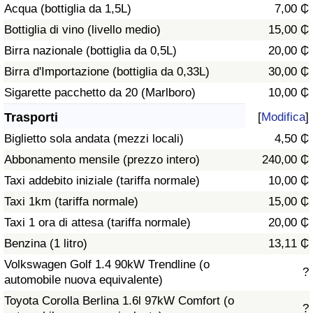
Acqua (bottiglia da 1,5L)
7,00 ₵
Traffico
Bottiglia di vino (livello medio)
15,00 ₵
Indice del Traffico
Birra nazionale (bottiglia da 0,5L)
20,00 ₵
Birra d'Importazione (bottiglia da 0,33L)
30,00 ₵
Indice del traffico (Corrente)
Sigarette pacchetto da 20 (Marlboro)
10,00 ₵
Trasporti
[
Modifica
]
Indice del traffico per Nazione
Biglietto sola andata (mezzi locali)
4,50 ₵
Abbonamento mensile (prezzo intero)
240,00 ₵
Taxi addebito iniziale (tariffa normale)
10,00 ₵
Taxi 1km (tariffa normale)
15,00 ₵
Taxi 1 ora di attesa (tariffa normale)
20,00 ₵
Benzina (1 litro)
13,11 ₵
Volkswagen Golf 1.4 90kW Trendline (o
?
automobile nuova equivalente)
Toyota Corolla Berlina 1.6l 97kW Comfort (o
?