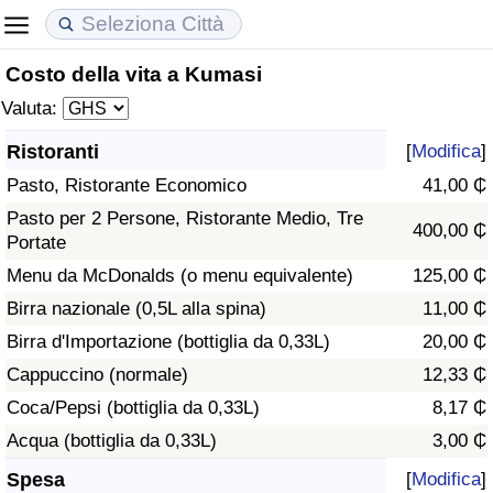
Costo della vita a Kumasi
Costo della vita
Prezzi degli immobili
Qualità della Vita
Valuta:
Indice Del Costo Della Vita (corrente)
Indice del Prezzo delle Case (Corrente)
Indice della Qualità della Vita
Ristoranti
[
Modifica
]
Pasto, Ristorante Economico
41,00 ₵
Indice Del Costo Della Vita
Indice del Prezzo delle Case
Indice della Qualità della Vita (Corrente)
Pasto per 2 Persone, Ristorante Medio, Tre
400,00 ₵
Portate
Indice del Costo della Vita per Nazione
Indice del Prezzo delle Case per Nazione
Indice della qualità della vita per Paese
Menu da McDonalds (o menu equivalente)
125,00 ₵
ad Aqaba
Criminalità
Birra nazionale (0,5L alla spina)
11,00 ₵
Birra d'Importazione (bottiglia da 0,33L)
20,00 ₵
Indice del Tasso di Criminalità (Corrente)
Cappuccino (normale)
12,33 ₵
Coca/Pepsi (bottiglia da 0,33L)
8,17 ₵
Indice della Criminalità
Acqua (bottiglia da 0,33L)
3,00 ₵
Indice di criminalità per paese
Spesa
[
Modifica
]