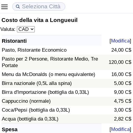
Costo della vita a Longueuil
Costo della vita
Prezzi degli immobili
Qualità della Vita
Valuta:
Indice Del Costo Della Vita (corrente)
Indice del Prezzo delle Case (Corrente)
Indice della Qualità della Vita
Ristoranti
[
Modifica
]
Pasto, Ristorante Economico
24,00 C$
Indice Del Costo Della Vita
Indice del Prezzo delle Case
Indice della Qualità della Vita (Corrente)
Pasto per 2 Persone, Ristorante Medio, Tre
120,00 C$
Portate
Indice del Costo della Vita per Nazione
Indice del Prezzo delle Case per Nazione
Indice della qualità della vita per Paese
Menu da McDonalds (o menu equivalente)
16,00 C$
ad Aqaba
Criminalità
Birra nazionale (0,5L alla spina)
5,00 C$
Birra d'Importazione (bottiglia da 0,33L)
9,00 C$
Indice del Tasso di Criminalità (Corrente)
Cappuccino (normale)
4,75 C$
Coca/Pepsi (bottiglia da 0,33L)
3,00 C$
Indice della Criminalità
Acqua (bottiglia da 0,33L)
2,82 C$
Indice di criminalità per paese
Spesa
[
Modifica
]