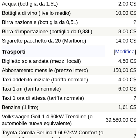
Acqua (bottiglia da 1,5L)
2,00 C$
Traffico
Bottiglia di vino (livello medio)
10,00 C$
Indice del Traffico
Birra nazionale (bottiglia da 0,5L)
?
Birra d'Importazione (bottiglia da 0,33L)
8,00 C$
Indice del traffico (Corrente)
Sigarette pacchetto da 20 (Marlboro)
14,00 C$
Trasporti
[
Modifica
]
Indice del traffico per Nazione
Biglietto sola andata (mezzi locali)
4,50 C$
Abbonamento mensile (prezzo intero)
150,00 C$
Taxi addebito iniziale (tariffa normale)
4,00 C$
Taxi 1km (tariffa normale)
6,00 C$
Taxi 1 ora di attesa (tariffa normale)
?
Benzina (1 litro)
1,61 C$
Volkswagen Golf 1.4 90kW Trendline (o
39.580,00 C$
automobile nuova equivalente)
Toyota Corolla Berlina 1.6l 97kW Comfort (o
?