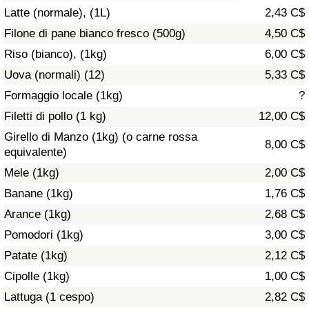
Latte (normale), (1L)
2,43 C$
Assistenza Sanitaria
Filone di pane bianco fresco (500g)
4,50 C$
Riso (bianco), (1kg)
6,00 C$
Indice dell’Assistenza Sanitaria (Corrente)
Uova (normali) (12)
5,33 C$
Indice dell’Assistenza Sanitaria
Formaggio locale (1kg)
?
Filetti di pollo (1 kg)
12,00 C$
Indice dell’Assistenza Sanitaria per
Girello di Manzo (1kg) (o carne rossa
8,00 C$
Nazione
equivalente)
Mele (1kg)
2,00 C$
Inquinamento
Banane (1kg)
1,76 C$
Arance (1kg)
2,68 C$
Indice dell’Inquinamento (Corrente)
Pomodori (1kg)
3,00 C$
Indice di inquinamento
Patate (1kg)
2,12 C$
Cipolle (1kg)
1,00 C$
Indice dell’Inquinamento per Nazione
Lattuga (1 cespo)
2,82 C$