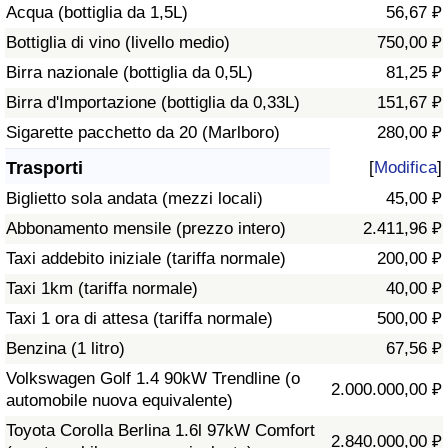
Acqua (bottiglia da 1,5L)
56,67 ₽
Traffico
Bottiglia di vino (livello medio)
750,00 ₽
Indice del Traffico
Birra nazionale (bottiglia da 0,5L)
81,25 ₽
Birra d'Importazione (bottiglia da 0,33L)
151,67 ₽
Indice del traffico (Corrente)
Sigarette pacchetto da 20 (Marlboro)
280,00 ₽
Trasporti
[
Modifica
]
Indice del traffico per Nazione
Biglietto sola andata (mezzi locali)
45,00 ₽
Abbonamento mensile (prezzo intero)
2.411,96 ₽
Taxi addebito iniziale (tariffa normale)
200,00 ₽
Taxi 1km (tariffa normale)
40,00 ₽
Taxi 1 ora di attesa (tariffa normale)
500,00 ₽
Benzina (1 litro)
67,56 ₽
Volkswagen Golf 1.4 90kW Trendline (o
2.000.000,00 ₽
automobile nuova equivalente)
Toyota Corolla Berlina 1.6l 97kW Comfort
2.840.000,00 ₽