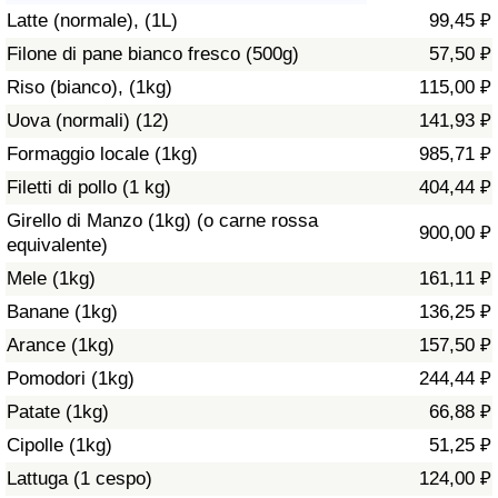
Latte (normale), (1L)
99,45 ₽
Assistenza Sanitaria
Filone di pane bianco fresco (500g)
57,50 ₽
Riso (bianco), (1kg)
115,00 ₽
Indice dell’Assistenza Sanitaria (Corrente)
Uova (normali) (12)
141,93 ₽
Indice dell’Assistenza Sanitaria
Formaggio locale (1kg)
985,71 ₽
Filetti di pollo (1 kg)
404,44 ₽
Indice dell’Assistenza Sanitaria per
Girello di Manzo (1kg) (o carne rossa
900,00 ₽
Nazione
equivalente)
Mele (1kg)
161,11 ₽
Inquinamento
Banane (1kg)
136,25 ₽
Arance (1kg)
157,50 ₽
Indice dell’Inquinamento (Corrente)
Pomodori (1kg)
244,44 ₽
Indice di inquinamento
Patate (1kg)
66,88 ₽
Cipolle (1kg)
51,25 ₽
Indice dell’Inquinamento per Nazione
Lattuga (1 cespo)
124,00 ₽