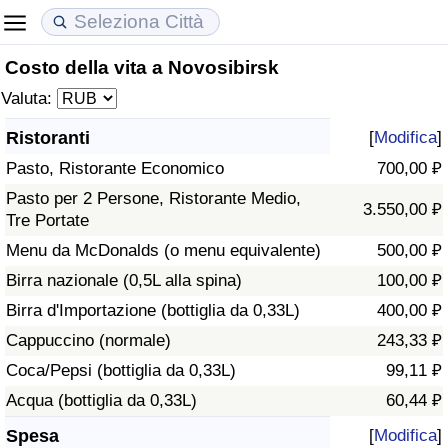
Costo della vita a Novosibirsk
Costo della vita
Prezzi degli immobili
Qualità della Vita
Valuta:
Indice Del Costo Della Vita (corrente)
Indice del Prezzo delle Case (Corrente)
Indice della Qualità della Vita
Ristoranti
[
Modifica
]
Pasto, Ristorante Economico
700,00 ₽
Indice Del Costo Della Vita
Indice del Prezzo delle Case
Indice della Qualità della Vita (Corrente)
Pasto per 2 Persone, Ristorante Medio,
3.550,00 ₽
Tre Portate
Indice del Costo della Vita per Nazione
Indice del Prezzo delle Case per Nazione
Indice della qualità della vita per Paese
Menu da McDonalds (o menu equivalente)
500,00 ₽
ad Aqaba
Criminalità
Birra nazionale (0,5L alla spina)
100,00 ₽
Birra d'Importazione (bottiglia da 0,33L)
400,00 ₽
Indice del Tasso di Criminalità (Corrente)
Cappuccino (normale)
243,33 ₽
Coca/Pepsi (bottiglia da 0,33L)
99,11 ₽
Indice della Criminalità
Acqua (bottiglia da 0,33L)
60,44 ₽
Indice di criminalità per paese
Spesa
[
Modifica
]