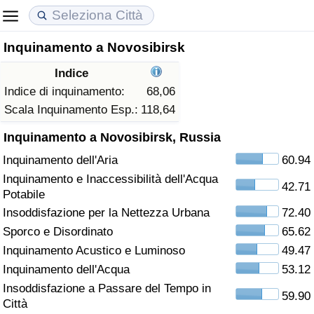
Inquinamento a Novosibirsk
Costo della vita
Prezzi degli immobili
Qualità della Vita
Indice
Indice Del Costo Della Vita (corrente)
Indice del Prezzo delle Case (Corrente)
Indice della Qualità della Vita
Indice di inquinamento:
68,06
Scala Inquinamento Esp.:
118,64
Indice Del Costo Della Vita
Indice del Prezzo delle Case
Indice della Qualità della Vita (Corrente)
Inquinamento a Novosibirsk, Russia
Inquinamento dell'Aria
60.94
Indice del Costo della Vita per Nazione
Indice del Prezzo delle Case per Nazione
Indice della qualità della vita per Paese
Inquinamento e Inaccessibilità dell'Acqua
42.71
Potabile
ad Aqaba
Criminalità
Insoddisfazione per la Nettezza Urbana
72.40
Sporco e Disordinato
65.62
Indice del Tasso di Criminalità (Corrente)
Inquinamento Acustico e Luminoso
49.47
Indice della Criminalità
Inquinamento dell'Acqua
53.12
Insoddisfazione a Passare del Tempo in
59.90
Indice di criminalità per paese
Città