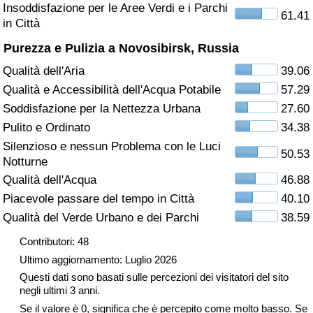
Insoddisfazione per le Aree Verdi e i Parchi
61.41
in Città
Assistenza Sanitaria
Purezza e Pulizia a Novosibirsk, Russia
Indice dell’Assistenza Sanitaria (Corrente)
Qualità dell'Aria
39.06
Qualità e Accessibilità dell'Acqua Potabile
57.29
Indice dell’Assistenza Sanitaria
Soddisfazione per la Nettezza Urbana
27.60
Pulito e Ordinato
34.38
Indice dell’Assistenza Sanitaria per
Silenzioso e nessun Problema con le Luci
Nazione
50.53
Notturne
Qualità dell'Acqua
46.88
Inquinamento
Piacevole passare del tempo in Città
40.10
Qualità del Verde Urbano e dei Parchi
38.59
Indice dell’Inquinamento (Corrente)
Contributori: 48
Indice di inquinamento
Ultimo aggiornamento: Luglio 2026
Questi dati sono basati sulle percezioni dei visitatori del sito
Indice dell’Inquinamento per Nazione
negli ultimi 3 anni.
Se il valore è 0, significa che è percepito come molto basso. Se