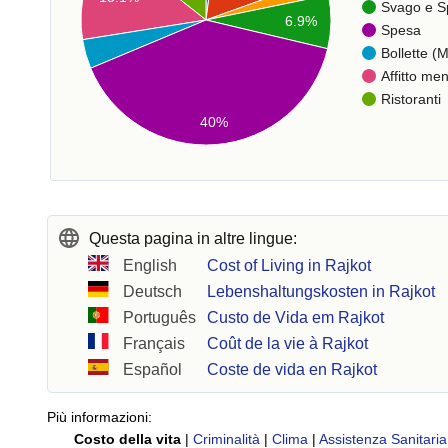
Svago e S
6.9%
Spesa
Bollette (M
Affitto men
Ristoranti
40%
Questa pagina in altre lingue:
English
Cost of Living in Rajkot
Deutsch
Lebenshaltungskosten in Rajkot
Português
Custo de Vida em Rajkot
Français
Coût de la vie à Rajkot
Español
Coste de vida en Rajkot
Più informazioni:
Costo della vita
|
Criminalità
|
Clima
|
Assistenza Sanitaria