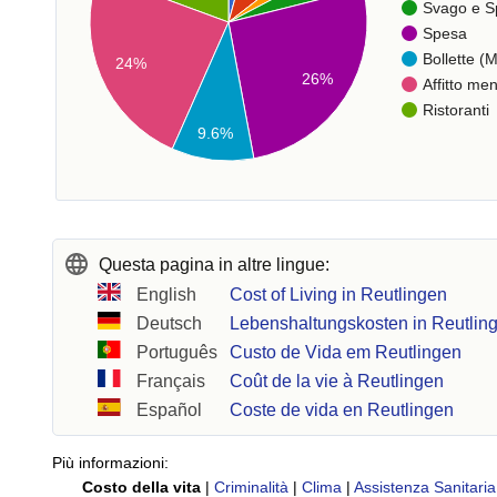
Svago e S
Spesa
Bollette (M
24%
26%
Affitto men
Ristoranti
9.6%
Questa pagina in altre lingue:
English
Cost of Living in Reutlingen
Deutsch
Lebenshaltungskosten in Reutlin
Português
Custo de Vida em Reutlingen
Français
Coût de la vie à Reutlingen
Español
Coste de vida en Reutlingen
Più informazioni:
Costo della vita
|
Criminalità
|
Clima
|
Assistenza Sanitaria