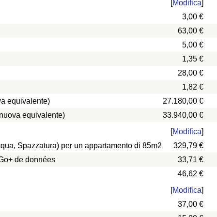
[
Modifica
]
3,00 €
63,00 €
5,00 €
1,35 €
28,00 €
1,82 €
a equivalente)
27.180,00 €
 nuova equivalente)
33.940,00 €
[
Modifica
]
 Acqua, Spazzatura) per un appartamento di 85m2
329,79 €
0 Go+ de données
33,71 €
46,62 €
[
Modifica
]
37,00 €