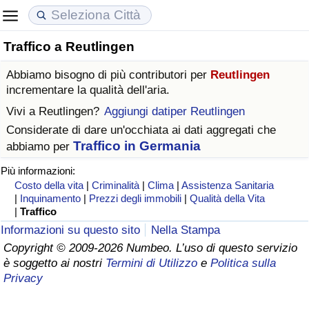
Traffico a Reutlingen
Costo della vita
Prezzi degli immobili
Qualità della Vita
Abbiamo bisogno di più contributori per
Reutlingen
Indice Del Costo Della Vita (corrente)
Indice del Prezzo delle Case (Corrente)
Indice della Qualità della Vita
incrementare la qualità dell'aria.
Vivi a
Reutlingen
?
Aggiungi datiper Reutlingen
Indice Del Costo Della Vita
Indice del Prezzo delle Case
Indice della Qualità della Vita (Corrente)
Considerate di dare un'occhiata ai dati aggregati che
Traffico in Germania
abbiamo per
Indice del Costo della Vita per Nazione
Indice del Prezzo delle Case per Nazione
Indice della qualità della vita per Paese
Più informazioni:
Costo della vita
|
Criminalità
|
Clima
|
Assistenza Sanitaria
ad Aqaba
Criminalità
|
Inquinamento
|
Prezzi degli immobili
|
Qualità della Vita
|
Traffico
Indice del Tasso di Criminalità (Corrente)
Informazioni su questo sito
Nella Stampa
Copyright © 2009-2026 Numbeo. L’uso di questo servizio
è soggetto ai nostri
Termini di Utilizzo
e
Politica sulla
Indice della Criminalità
Privacy
Indice di criminalità per paese