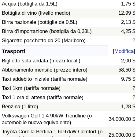
Acqua (bottiglia da 1,5L)
1,75 $
Traffico
Bottiglia di vino (livello medio)
12,99 $
Indice del Traffico
Birra nazionale (bottiglia da 0,5L)
2,13 $
Birra d'Importazione (bottiglia da 0,33L)
4,25 $
Indice del traffico (Corrente)
Sigarette pacchetto da 20 (Marlboro)
?
Trasporti
[
Modifica
]
Indice del traffico per Nazione
Biglietto sola andata (mezzi locali)
2,00 $
Abbonamento mensile (prezzo intero)
58,50 $
Taxi addebito iniziale (tariffa normale)
9,75 $
Taxi 1km (tariffa normale)
?
Taxi 1 ora di attesa (tariffa normale)
?
Benzina (1 litro)
1,28 $
Volkswagen Golf 1.4 90kW Trendline (o
34.000,00 $
automobile nuova equivalente)
Toyota Corolla Berlina 1.6l 97kW Comfort (o
25.000,00 $