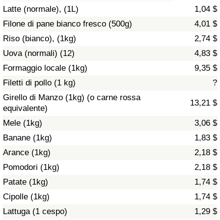
Latte (normale), (1L)
1,04 $
Assistenza Sanitaria
Filone di pane bianco fresco (500g)
4,01 $
Riso (bianco), (1kg)
2,74 $
Indice dell’Assistenza Sanitaria (Corrente)
Uova (normali) (12)
4,83 $
Indice dell’Assistenza Sanitaria
Formaggio locale (1kg)
9,35 $
Filetti di pollo (1 kg)
?
Indice dell’Assistenza Sanitaria per
Girello di Manzo (1kg) (o carne rossa
13,21 $
Nazione
equivalente)
Mele (1kg)
3,06 $
Inquinamento
Banane (1kg)
1,83 $
Arance (1kg)
2,18 $
Indice dell’Inquinamento (Corrente)
Pomodori (1kg)
2,18 $
Indice di inquinamento
Patate (1kg)
1,74 $
Cipolle (1kg)
1,74 $
Indice dell’Inquinamento per Nazione
Lattuga (1 cespo)
1,29 $