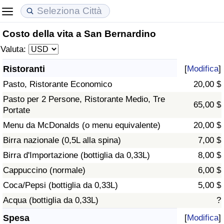
Costo della vita a San Bernardino
Costo della vita
Prezzi degli immobili
Qualità della Vita
Valuta:
Indice Del Costo Della Vita (corrente)
Indice del Prezzo delle Case (Corrente)
Indice della Qualità della Vita
Ristoranti
[
Modifica
]
Pasto, Ristorante Economico
20,00 $
Indice Del Costo Della Vita
Indice del Prezzo delle Case
Indice della Qualità della Vita (Corrente)
Pasto per 2 Persone, Ristorante Medio, Tre
65,00 $
Portate
Indice del Costo della Vita per Nazione
Indice del Prezzo delle Case per Nazione
Indice della qualità della vita per Paese
Menu da McDonalds (o menu equivalente)
20,00 $
ad Aqaba
Criminalità
Birra nazionale (0,5L alla spina)
7,00 $
Birra d'Importazione (bottiglia da 0,33L)
8,00 $
Indice del Tasso di Criminalità (Corrente)
Cappuccino (normale)
6,00 $
Coca/Pepsi (bottiglia da 0,33L)
5,00 $
Indice della Criminalità
Acqua (bottiglia da 0,33L)
?
Indice di criminalità per paese
Spesa
[
Modifica
]