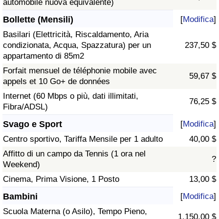
automobile nuova equivalente)
Bollette (Mensili)
[
Modifica
]
Basilari (Elettricità, Riscaldamento, Aria
condizionata, Acqua, Spazzatura) per un
237,50 $
appartamento di 85m2
Forfait mensuel de téléphonie mobile avec
59,67 $
appels et 10 Go+ de données
Internet (60 Mbps o più, dati illimitati,
76,25 $
Fibra/ADSL)
Svago e Sport
[
Modifica
]
Centro sportivo, Tariffa Mensile per 1 adulto
40,00 $
Affitto di un campo da Tennis (1 ora nel
?
Weekend)
Cinema, Prima Visione, 1 Posto
13,00 $
Bambini
[
Modifica
]
Scuola Materna (o Asilo), Tempo Pieno,
1.150,00 $