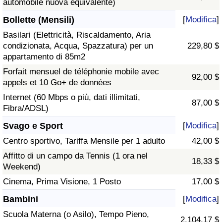
automobile nuova equivalente)
Bollette (Mensili)
[
Modifica
]
Basilari (Elettricità, Riscaldamento, Aria
condizionata, Acqua, Spazzatura) per un
229,80 $
appartamento di 85m2
Forfait mensuel de téléphonie mobile avec
92,00 $
appels et 10 Go+ de données
Internet (60 Mbps o più, dati illimitati,
87,00 $
Fibra/ADSL)
Svago e Sport
[
Modifica
]
Centro sportivo, Tariffa Mensile per 1 adulto
42,00 $
Affitto di un campo da Tennis (1 ora nel
18,33 $
Weekend)
Cinema, Prima Visione, 1 Posto
17,00 $
Bambini
[
Modifica
]
Scuola Materna (o Asilo), Tempo Pieno,
2.104,17 $