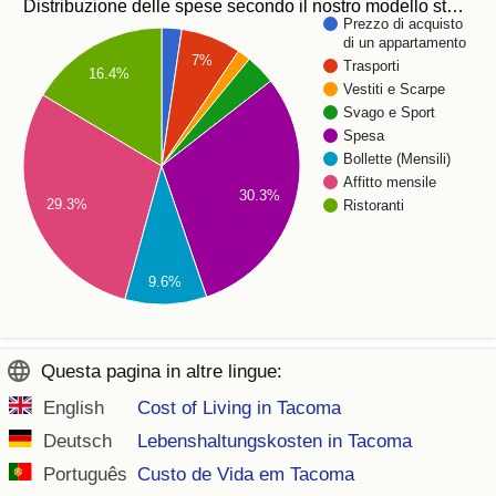
Distribuzione delle spese secondo il nostro modello st…
Prezzo di acquisto
di un appartamento
7%
Trasporti
16.4%
Vestiti e Scarpe
Svago e Sport
Spesa
Bollette (Mensili)
Affitto mensile
30.3%
29.3%
Ristoranti
9.6%
Questa pagina in altre lingue:
English
Cost of Living in Tacoma
Deutsch
Lebenshaltungskosten in Tacoma
Português
Custo de Vida em Tacoma