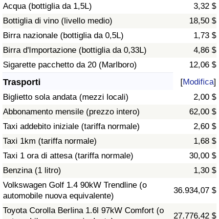
Acqua (bottiglia da 1,5L)
3,32 $
Traffico
Bottiglia di vino (livello medio)
18,50 $
Indice del Traffico
Birra nazionale (bottiglia da 0,5L)
1,73 $
Birra d'Importazione (bottiglia da 0,33L)
4,86 $
Indice del traffico (Corrente)
Sigarette pacchetto da 20 (Marlboro)
12,06 $
Trasporti
[
Modifica
]
Indice del traffico per Nazione
Biglietto sola andata (mezzi locali)
2,00 $
Abbonamento mensile (prezzo intero)
62,00 $
Taxi addebito iniziale (tariffa normale)
2,60 $
Taxi 1km (tariffa normale)
1,68 $
Taxi 1 ora di attesa (tariffa normale)
30,00 $
Benzina (1 litro)
1,30 $
Volkswagen Golf 1.4 90kW Trendline (o
36.934,07 $
automobile nuova equivalente)
Toyota Corolla Berlina 1.6l 97kW Comfort (o
27.776,42 $