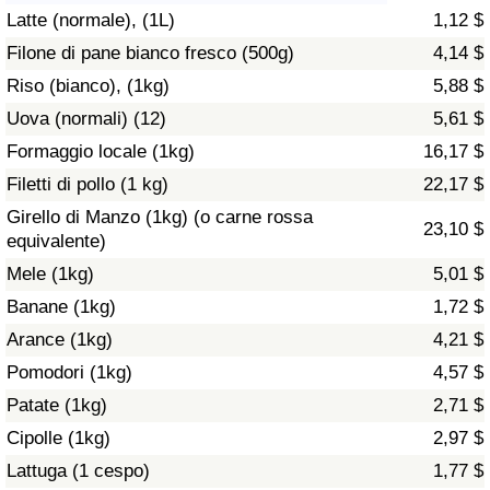
Latte (normale), (1L)
1,12 $
Assistenza Sanitaria
Filone di pane bianco fresco (500g)
4,14 $
Riso (bianco), (1kg)
5,88 $
Indice dell’Assistenza Sanitaria (Corrente)
Uova (normali) (12)
5,61 $
Indice dell’Assistenza Sanitaria
Formaggio locale (1kg)
16,17 $
Filetti di pollo (1 kg)
22,17 $
Indice dell’Assistenza Sanitaria per
Girello di Manzo (1kg) (o carne rossa
23,10 $
Nazione
equivalente)
Mele (1kg)
5,01 $
Inquinamento
Banane (1kg)
1,72 $
Arance (1kg)
4,21 $
Indice dell’Inquinamento (Corrente)
Pomodori (1kg)
4,57 $
Indice di inquinamento
Patate (1kg)
2,71 $
Cipolle (1kg)
2,97 $
Indice dell’Inquinamento per Nazione
Lattuga (1 cespo)
1,77 $