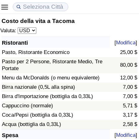
Costo della vita a Tacoma
Costo della vita
Prezzi degli immobili
Qualità della Vita
Valuta:
Indice Del Costo Della Vita (corrente)
Indice del Prezzo delle Case (Corrente)
Indice della Qualità della Vita
Ristoranti
[
Modifica
]
Pasto, Ristorante Economico
25,00 $
Indice Del Costo Della Vita
Indice del Prezzo delle Case
Indice della Qualità della Vita (Corrente)
Pasto per 2 Persone, Ristorante Medio, Tre
80,00 $
Portate
Indice del Costo della Vita per Nazione
Indice del Prezzo delle Case per Nazione
Indice della qualità della vita per Paese
Menu da McDonalds (o menu equivalente)
12,00 $
ad Aqaba
Criminalità
Birra nazionale (0,5L alla spina)
7,00 $
Birra d'Importazione (bottiglia da 0,33L)
7,00 $
Indice del Tasso di Criminalità (Corrente)
Cappuccino (normale)
5,71 $
Coca/Pepsi (bottiglia da 0,33L)
3,17 $
Indice della Criminalità
Acqua (bottiglia da 0,33L)
2,58 $
Indice di criminalità per paese
Spesa
[
Modifica
]