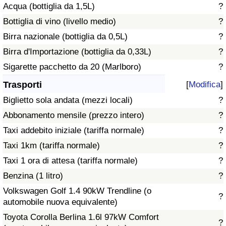
Acqua (bottiglia da 1,5L)
?
Traffico
Bottiglia di vino (livello medio)
?
Indice del Traffico
Birra nazionale (bottiglia da 0,5L)
?
Birra d'Importazione (bottiglia da 0,33L)
?
Indice del traffico (Corrente)
Sigarette pacchetto da 20 (Marlboro)
?
Trasporti
[
Modifica
]
Indice del traffico per Nazione
Biglietto sola andata (mezzi locali)
?
Abbonamento mensile (prezzo intero)
?
Taxi addebito iniziale (tariffa normale)
?
Taxi 1km (tariffa normale)
?
Taxi 1 ora di attesa (tariffa normale)
?
Benzina (1 litro)
?
Volkswagen Golf 1.4 90kW Trendline (o
?
automobile nuova equivalente)
Toyota Corolla Berlina 1.6l 97kW Comfort
?