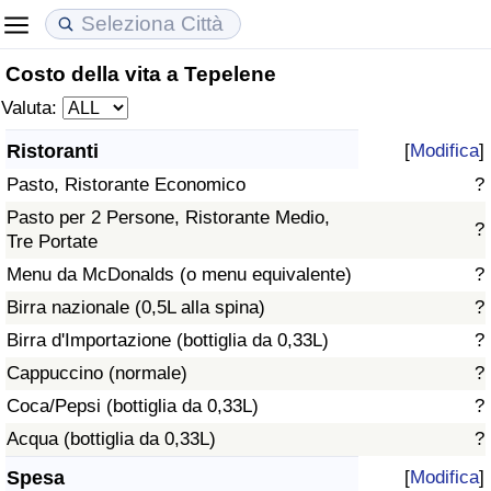
Costo della vita a Tepelene
Costo della vita
Prezzi degli immobili
Qualità della Vita
Valuta:
Indice Del Costo Della Vita (corrente)
Indice del Prezzo delle Case (Corrente)
Indice della Qualità della Vita
Ristoranti
[
Modifica
]
Pasto, Ristorante Economico
?
Indice Del Costo Della Vita
Indice del Prezzo delle Case
Indice della Qualità della Vita (Corrente)
Pasto per 2 Persone, Ristorante Medio,
?
Tre Portate
Indice del Costo della Vita per Nazione
Indice del Prezzo delle Case per Nazione
Indice della qualità della vita per Paese
Menu da McDonalds (o menu equivalente)
?
ad Aqaba
Criminalità
Birra nazionale (0,5L alla spina)
?
Birra d'Importazione (bottiglia da 0,33L)
?
Indice del Tasso di Criminalità (Corrente)
Cappuccino (normale)
?
Coca/Pepsi (bottiglia da 0,33L)
?
Indice della Criminalità
Acqua (bottiglia da 0,33L)
?
Indice di criminalità per paese
Spesa
[
Modifica
]