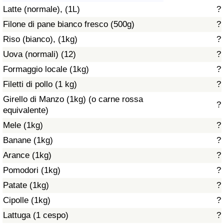
Latte (normale), (1L)
?
Assistenza Sanitaria
Filone di pane bianco fresco (500g)
?
Riso (bianco), (1kg)
?
Indice dell’Assistenza Sanitaria (Corrente)
Uova (normali) (12)
?
Indice dell’Assistenza Sanitaria
Formaggio locale (1kg)
?
Filetti di pollo (1 kg)
?
Indice dell’Assistenza Sanitaria per
Girello di Manzo (1kg) (o carne rossa
?
Nazione
equivalente)
Mele (1kg)
?
Inquinamento
Banane (1kg)
?
Arance (1kg)
?
Indice dell’Inquinamento (Corrente)
Pomodori (1kg)
?
Indice di inquinamento
Patate (1kg)
?
Cipolle (1kg)
?
Indice dell’Inquinamento per Nazione
Lattuga (1 cespo)
?