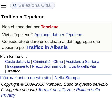
Traffico a Tepelene
Costo della vita
Prezzi degli immobili
Qualità della Vita
Non ci sono dati per
Tepelene
.
Indice Del Costo Della Vita (corrente)
Indice del Prezzo delle Case (Corrente)
Indice della Qualità della Vita
Vivi a
Tepelene
?
Aggiungi datiper Tepelene
Considerate di dare un'occhiata ai dati aggregati che
Indice Del Costo Della Vita
Indice del Prezzo delle Case
Indice della Qualità della Vita (Corrente)
Traffico in Albania
abbiamo per
Più informazioni:
Indice del Costo della Vita per Nazione
Indice del Prezzo delle Case per Nazione
Indice della qualità della vita per Paese
Costo della vita
|
Criminalità
|
Clima
|
Assistenza Sanitaria
|
Inquinamento
|
Prezzi degli immobili
|
Qualità della Vita
ad Aqaba
Criminalità
|
Traffico
Informazioni su questo sito
Nella Stampa
Indice del Tasso di Criminalità (Corrente)
Copyright © 2009-2026 Numbeo. L’uso di questo servizio
è soggetto ai nostri
Termini di Utilizzo
e
Politica sulla
Privacy
Indice della Criminalità
Indice di criminalità per paese