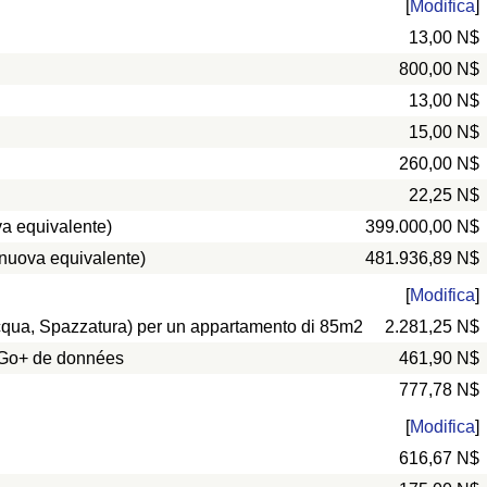
[
Modifica
]
13,00 N$
800,00 N$
13,00 N$
15,00 N$
260,00 N$
22,25 N$
a equivalente)
399.000,00 N$
 nuova equivalente)
481.936,89 N$
[
Modifica
]
 Acqua, Spazzatura) per un appartamento di 85m2
2.281,25 N$
0 Go+ de données
461,90 N$
777,78 N$
[
Modifica
]
616,67 N$