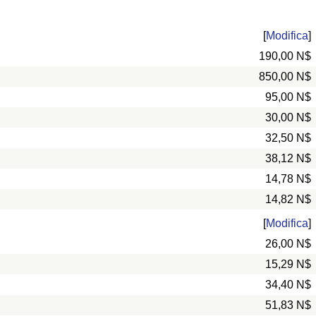
[
Modifica
]
190,00 N$
850,00 N$
95,00 N$
30,00 N$
32,50 N$
38,12 N$
14,78 N$
14,82 N$
[
Modifica
]
26,00 N$
15,29 N$
34,40 N$
51,83 N$