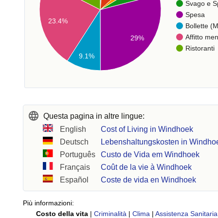
Svago e S
Spesa
23.4%
Bollette (M
Affitto men
29%
Ristoranti
9.1%
Questa pagina in altre lingue:
English
Cost of Living in Windhoek
Deutsch
Lebenshaltungskosten in Windho
Português
Custo de Vida em Windhoek
Français
Coût de la vie à Windhoek
Español
Coste de vida en Windhoek
Più informazioni:
Costo della vita
|
Criminalità
|
Clima
|
Assistenza Sanitaria