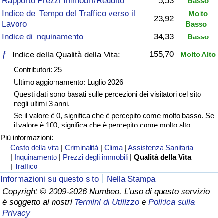
Rapporto Prezzi Immobili/Reddito
5,53
Basso
Indice del Tempo del Traffico verso il
Molto
Assistenza Sanitaria
23,92
Lavoro
Basso
Indice di inquinamento
34,33
Basso
Indice dell’Assistenza Sanitaria (Corrente)
ƒ
155,70
Indice della Qualità della Vita:
Molto Alto
Indice dell’Assistenza Sanitaria
Contributori: 25
Ultimo aggiornamento: Luglio 2026
Indice dell’Assistenza Sanitaria per
Questi dati sono basati sulle percezioni dei visitatori del sito
Nazione
negli ultimi 3 anni.
Se il valore è 0, significa che è percepito come molto basso. Se
il valore è 100, significa che è percepito come molto alto.
Inquinamento
Più informazioni:
Costo della vita
|
Criminalità
|
Clima
|
Assistenza Sanitaria
Indice dell’Inquinamento (Corrente)
|
Inquinamento
|
Prezzi degli immobili
|
Qualità della Vita
|
Traffico
Indice di inquinamento
Informazioni su questo sito
Nella Stampa
Copyright © 2009-2026 Numbeo. L’uso di questo servizio
è soggetto ai nostri
Termini di Utilizzo
e
Politica sulla
Indice dell’Inquinamento per Nazione
Privacy