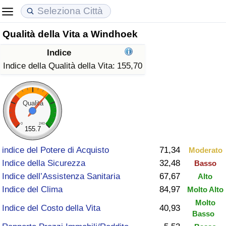
Qualità della Vita a Windhoek
Costo della vita
Prezzi degli immobili
Qualità della Vita
Indice
Indice Del Costo Della Vita (corrente)
Indice del Prezzo delle Case (Corrente)
Indice della Qualità della Vita
Indice della Qualità della Vita:
155,70
Indice Del Costo Della Vita
Indice del Prezzo delle Case
Indice della Qualità della Vita (Corrente)
Qualità
Indice del Costo della Vita per Nazione
Indice del Prezzo delle Case per Nazione
Indice della qualità della vita per Paese
0
240
155.7
ad Aqaba
Criminalità
indice del Potere di Acquisto
71,34
Moderato
Indice della Sicurezza
32,48
Basso
Indice del Tasso di Criminalità (Corrente)
Indice dell’Assistenza Sanitaria
67,67
Alto
Indice del Clima
84,97
Molto Alto
Indice della Criminalità
Molto
Indice del Costo della Vita
40,93
Basso
Indice di criminalità per paese