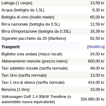
Lattuga (1 cespo)
13,59 kr
Traffico
Acqua (bottiglia da 1,5L)
9,30 kr
Indice del Traffico
Bottiglia di vino (livello medio)
65,00 kr
Birra nazionale (bottiglia da 0,5L)
12,59 kr
Indice del traffico (Corrente)
Birra d'Importazione (bottiglia da 0,33L)
16,39 kr
Sigarette pacchetto da 20 (Marlboro)
62,50 kr
Indice del traffico per Nazione
Trasporti
[
Modifica
]
Biglietto sola andata (mezzi locali)
24,00 kr
Abbonamento mensile (prezzo intero)
600,00 kr
Taxi addebito iniziale (tariffa normale)
49,00 kr
Taxi 1km (tariffa normale)
13,00 kr
Taxi 1 ora di attesa (tariffa normale)
414,00 kr
Benzina (1 litro)
15,09 kr
Volkswagen Golf 1.4 90kW Trendline (o
334.995,00 kr
automobile nuova equivalente)