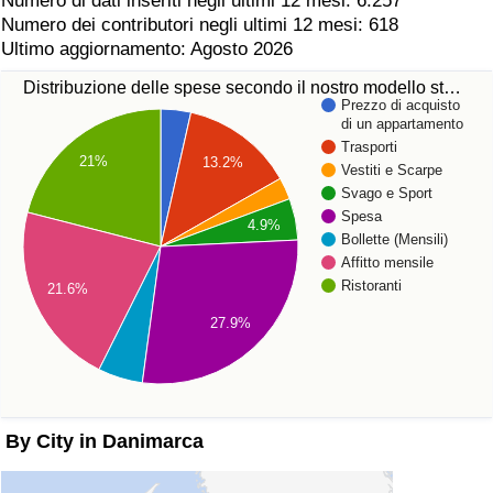
Numero di dati inseriti negli ultimi 12 mesi: 6.257
Numero dei contributori negli ultimi 12 mesi: 618
Ultimo aggiornamento: Agosto 2026
Distribuzione delle spese secondo il nostro modello st…
Prezzo di acquisto
di un appartamento
Trasporti
21%
13.2%
Vestiti e Scarpe
Svago e Sport
Spesa
4.9%
Bollette (Mensili)
Affitto mensile
Ristoranti
21.6%
27.9%
By City in Danimarca