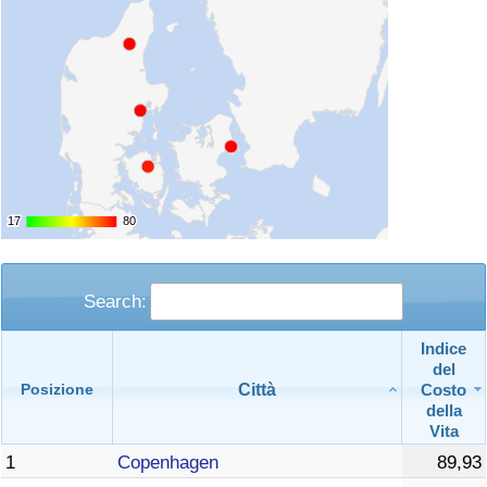
17
17
80
80
Search:
Indice
del
Città
Costo
Posizione
della
Vita
1
Copenhagen
89,93