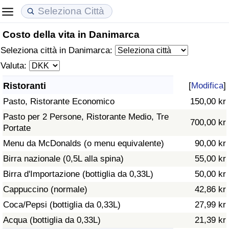
Costo della vita in Danimarca
Costo della vita
Prezzi degli immobili
Qualità della Vita
Seleziona città in Danimarca:
Indice Del Costo Della Vita (corrente)
Indice del Prezzo delle Case (Corrente)
Indice della Qualità della Vita
Valuta:
Ristoranti
[
Modifica
]
Indice Del Costo Della Vita
Indice del Prezzo delle Case
Indice della Qualità della Vita (Corrente)
Pasto, Ristorante Economico
150,00 kr
Indice del Costo della Vita per Nazione
Indice del Prezzo delle Case per Nazione
Indice della qualità della vita per Paese
Pasto per 2 Persone, Ristorante Medio, Tre
700,00 kr
Portate
ad Aqaba
Criminalità
Menu da McDonalds (o menu equivalente)
90,00 kr
Birra nazionale (0,5L alla spina)
55,00 kr
Indice del Tasso di Criminalità (Corrente)
Birra d'Importazione (bottiglia da 0,33L)
50,00 kr
Cappuccino (normale)
42,86 kr
Indice della Criminalità
Coca/Pepsi (bottiglia da 0,33L)
27,99 kr
Acqua (bottiglia da 0,33L)
21,39 kr
Indice di criminalità per paese