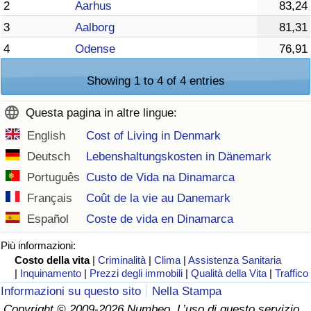
2
Aarhus
83,24
3
Aalborg
81,31
4
Odense
76,91
Showing 1 to 4 of 4 entries
Questa pagina in altre lingue:
English
Cost of Living in Denmark
Deutsch
Lebenshaltungskosten in Dänemark
Português
Custo de Vida na Dinamarca
Français
Coût de la vie au Danemark
Español
Coste de vida en Dinamarca
Più informazioni:
Costo della vita
|
Criminalità
|
Clima
|
Assistenza Sanitaria
|
Inquinamento
|
Prezzi degli immobili
|
Qualità della Vita
|
Traffico
Informazioni su questo sito
Nella Stampa
Copyright © 2009-2026 Numbeo. L’uso di questo servizio