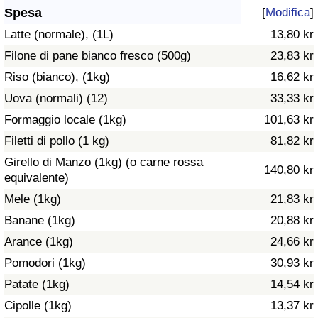
Spesa
[
Modifica
]
Assistenza Sanitaria
Latte (normale), (1L)
13,80 kr
Filone di pane bianco fresco (500g)
23,83 kr
Indice dell’Assistenza Sanitaria (Corrente)
Riso (bianco), (1kg)
16,62 kr
Indice dell’Assistenza Sanitaria
Uova (normali) (12)
33,33 kr
Formaggio locale (1kg)
101,63 kr
Indice dell’Assistenza Sanitaria per
Filetti di pollo (1 kg)
81,82 kr
Nazione
Girello di Manzo (1kg) (o carne rossa
140,80 kr
equivalente)
Inquinamento
Mele (1kg)
21,83 kr
Banane (1kg)
20,88 kr
Indice dell’Inquinamento (Corrente)
Arance (1kg)
24,66 kr
Indice di inquinamento
Pomodori (1kg)
30,93 kr
Patate (1kg)
14,54 kr
Indice dell’Inquinamento per Nazione
Cipolle (1kg)
13,37 kr