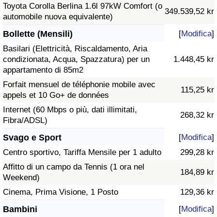
Toyota Corolla Berlina 1.6l 97kW Comfort (o
349.539,52 kr
automobile nuova equivalente)
Bollette (Mensili)
[
Modifica
]
Basilari (Elettricità, Riscaldamento, Aria
condizionata, Acqua, Spazzatura) per un
1.448,45 kr
appartamento di 85m2
Forfait mensuel de téléphonie mobile avec
115,25 kr
appels et 10 Go+ de données
Internet (60 Mbps o più, dati illimitati,
268,32 kr
Fibra/ADSL)
Svago e Sport
[
Modifica
]
Centro sportivo, Tariffa Mensile per 1 adulto
299,28 kr
Affitto di un campo da Tennis (1 ora nel
184,89 kr
Weekend)
Cinema, Prima Visione, 1 Posto
129,36 kr
Bambini
[
Modifica
]