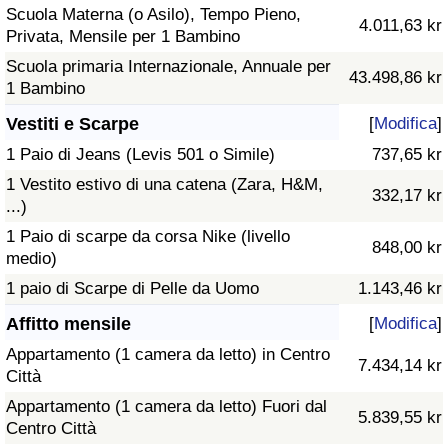
Scuola Materna (o Asilo), Tempo Pieno,
4.011,63 kr
Privata, Mensile per 1 Bambino
Scuola primaria Internazionale, Annuale per
43.498,86 kr
1 Bambino
Vestiti e Scarpe
[
Modifica
]
1 Paio di Jeans (Levis 501 o Simile)
737,65 kr
1 Vestito estivo di una catena (Zara, H&M,
332,17 kr
...)
1 Paio di scarpe da corsa Nike (livello
848,00 kr
medio)
1 paio di Scarpe di Pelle da Uomo
1.143,46 kr
Affitto mensile
[
Modifica
]
Appartamento (1 camera da letto) in Centro
7.434,14 kr
Città
Appartamento (1 camera da letto) Fuori dal
5.839,55 kr
Centro Città