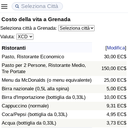
Costo della vita a Grenada
Costo della vita
Prezzi degli immobili
Qualità della Vita
Seleziona città a Grenada:
Indice Del Costo Della Vita (corrente)
Indice del Prezzo delle Case (Corrente)
Indice della Qualità della Vita
Valuta:
Ristoranti
[
Modifica
]
Indice Del Costo Della Vita
Indice del Prezzo delle Case
Indice della Qualità della Vita (Corrente)
Pasto, Ristorante Economico
30,00 EC$
Indice del Costo della Vita per Nazione
Indice del Prezzo delle Case per Nazione
Indice della qualità della vita per Paese
Pasto per 2 Persone, Ristorante Medio,
150,00 EC$
Tre Portate
ad Aqaba
Criminalità
Menu da McDonalds (o menu equivalente)
25,00 EC$
Birra nazionale (0,5L alla spina)
5,00 EC$
Indice del Tasso di Criminalità (Corrente)
Birra d'Importazione (bottiglia da 0,33L)
10,00 EC$
Cappuccino (normale)
9,31 EC$
Indice della Criminalità
Coca/Pepsi (bottiglia da 0,33L)
4,95 EC$
Acqua (bottiglia da 0,33L)
3,73 EC$
Indice di criminalità per paese