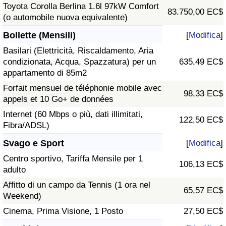
Toyota Corolla Berlina 1.6l 97kW Comfort
83.750,00 EC$
(o automobile nuova equivalente)
Bollette (Mensili)
[
Modifica
]
Basilari (Elettricità, Riscaldamento, Aria
condizionata, Acqua, Spazzatura) per un
635,49 EC$
appartamento di 85m2
Forfait mensuel de téléphonie mobile avec
98,33 EC$
appels et 10 Go+ de données
Internet (60 Mbps o più, dati illimitati,
122,50 EC$
Fibra/ADSL)
Svago e Sport
[
Modifica
]
Centro sportivo, Tariffa Mensile per 1
106,13 EC$
adulto
Affitto di un campo da Tennis (1 ora nel
65,57 EC$
Weekend)
Cinema, Prima Visione, 1 Posto
27,50 EC$