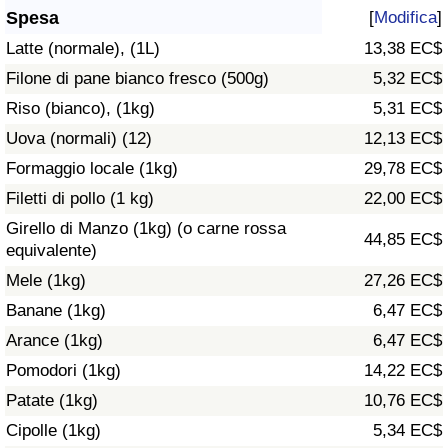
Spesa
[
Modifica
]
Assistenza Sanitaria
Latte (normale), (1L)
13,38 EC$
Filone di pane bianco fresco (500g)
5,32 EC$
Indice dell’Assistenza Sanitaria (Corrente)
Riso (bianco), (1kg)
5,31 EC$
Indice dell’Assistenza Sanitaria
Uova (normali) (12)
12,13 EC$
Formaggio locale (1kg)
29,78 EC$
Indice dell’Assistenza Sanitaria per
Filetti di pollo (1 kg)
22,00 EC$
Nazione
Girello di Manzo (1kg) (o carne rossa
44,85 EC$
equivalente)
Inquinamento
Mele (1kg)
27,26 EC$
Banane (1kg)
6,47 EC$
Indice dell’Inquinamento (Corrente)
Arance (1kg)
6,47 EC$
Indice di inquinamento
Pomodori (1kg)
14,22 EC$
Patate (1kg)
10,76 EC$
Indice dell’Inquinamento per Nazione
Cipolle (1kg)
5,34 EC$