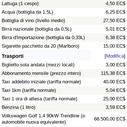
Lattuga (1 cespo)
4,50 EC$
Traffico
Acqua (bottiglia da 1,5L)
6,25 EC$
Indice del Traffico
Bottiglia di vino (livello medio)
27,50 EC$
Birra nazionale (bottiglia da 0,5L)
5,01 EC$
Indice del traffico (Corrente)
Birra d'Importazione (bottiglia da 0,33L)
6,38 EC$
Sigarette pacchetto da 20 (Marlboro)
15,00 EC$
Indice del traffico per Nazione
Trasporti
[
Modifica
]
Biglietto sola andata (mezzi locali)
3,00 EC$
Abbonamento mensile (prezzo intero)
115,38 EC$
Taxi addebito iniziale (tariffa normale)
40,00 EC$
Taxi 1km (tariffa normale)
5,04 EC$
Taxi 1 ora di attesa (tariffa normale)
25,00 EC$
Benzina (1 litro)
3,59 EC$
Volkswagen Golf 1.4 90kW Trendline (o
68.500,00 EC$
automobile nuova equivalente)