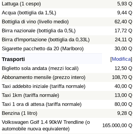
Lattuga (1 cespo)
5,93 Q
Traffico
Acqua (bottiglia da 1,5L)
9,44 Q
Indice del Traffico
Bottiglia di vino (livello medio)
62,40 Q
Birra nazionale (bottiglia da 0,5L)
17,72 Q
Indice del traffico (Corrente)
Birra d'Importazione (bottiglia da 0,33L)
24,11 Q
Sigarette pacchetto da 20 (Marlboro)
30,00 Q
Indice del traffico per Nazione
Trasporti
[
Modifica
]
Biglietto sola andata (mezzi locali)
12,50 Q
Abbonamento mensile (prezzo intero)
108,70 Q
Taxi addebito iniziale (tariffa normale)
40,00 Q
Taxi 1km (tariffa normale)
13,00 Q
Taxi 1 ora di attesa (tariffa normale)
80,00 Q
Benzina (1 litro)
9,28 Q
Volkswagen Golf 1.4 90kW Trendline (o
165.000,00 Q
automobile nuova equivalente)