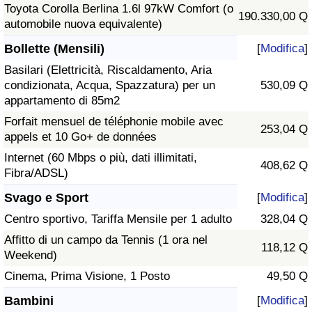
Toyota Corolla Berlina 1.6l 97kW Comfort (o
190.330,00 Q
automobile nuova equivalente)
Bollette (Mensili)
[
Modifica
]
Basilari (Elettricità, Riscaldamento, Aria
condizionata, Acqua, Spazzatura) per un
530,09 Q
appartamento di 85m2
Forfait mensuel de téléphonie mobile avec
253,04 Q
appels et 10 Go+ de données
Internet (60 Mbps o più, dati illimitati,
408,62 Q
Fibra/ADSL)
Svago e Sport
[
Modifica
]
Centro sportivo, Tariffa Mensile per 1 adulto
328,04 Q
Affitto di un campo da Tennis (1 ora nel
118,12 Q
Weekend)
Cinema, Prima Visione, 1 Posto
49,50 Q
Bambini
[
Modifica
]