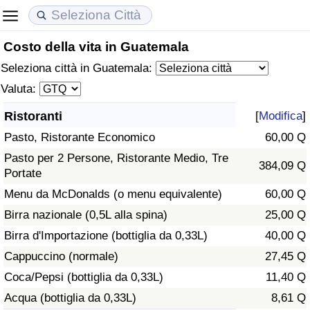
Costo della vita in Guatemala
Costo della vita
Prezzi degli immobili
Qualità della Vita
Seleziona città in Guatemala:
Indice Del Costo Della Vita (corrente)
Indice del Prezzo delle Case (Corrente)
Indice della Qualità della Vita
Valuta:
Ristoranti
[
Modifica
]
Indice Del Costo Della Vita
Indice del Prezzo delle Case
Indice della Qualità della Vita (Corrente)
Pasto, Ristorante Economico
60,00 Q
Indice del Costo della Vita per Nazione
Indice del Prezzo delle Case per Nazione
Indice della qualità della vita per Paese
Pasto per 2 Persone, Ristorante Medio, Tre
384,09 Q
Portate
ad Aqaba
Criminalità
Menu da McDonalds (o menu equivalente)
60,00 Q
Birra nazionale (0,5L alla spina)
25,00 Q
Indice del Tasso di Criminalità (Corrente)
Birra d'Importazione (bottiglia da 0,33L)
40,00 Q
Cappuccino (normale)
27,45 Q
Indice della Criminalità
Coca/Pepsi (bottiglia da 0,33L)
11,40 Q
Acqua (bottiglia da 0,33L)
8,61 Q
Indice di criminalità per paese