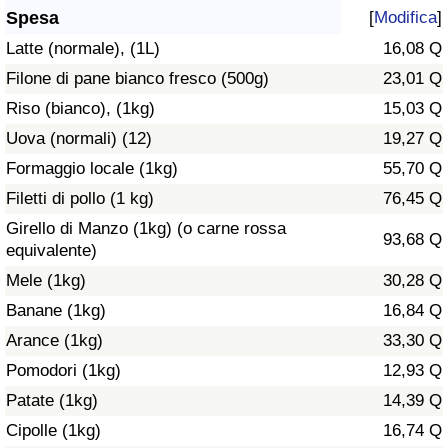
Spesa
[
Modifica
]
Assistenza Sanitaria
Latte (normale), (1L)
16,08 Q
Filone di pane bianco fresco (500g)
23,01 Q
Indice dell’Assistenza Sanitaria (Corrente)
Riso (bianco), (1kg)
15,03 Q
Indice dell’Assistenza Sanitaria
Uova (normali) (12)
19,27 Q
Formaggio locale (1kg)
55,70 Q
Indice dell’Assistenza Sanitaria per
Filetti di pollo (1 kg)
76,45 Q
Nazione
Girello di Manzo (1kg) (o carne rossa
93,68 Q
equivalente)
Inquinamento
Mele (1kg)
30,28 Q
Banane (1kg)
16,84 Q
Indice dell’Inquinamento (Corrente)
Arance (1kg)
33,30 Q
Indice di inquinamento
Pomodori (1kg)
12,93 Q
Patate (1kg)
14,39 Q
Indice dell’Inquinamento per Nazione
Cipolle (1kg)
16,74 Q