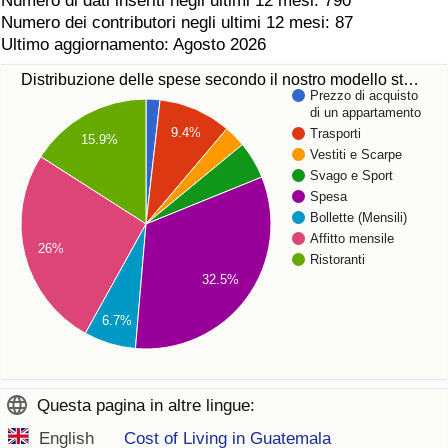
Numero di dati inseriti negli ultimi 12 mesi: 790
Numero dei contributori negli ultimi 12 mesi: 87
Ultimo aggiornamento: Agosto 2026
Distribuzione delle spese secondo il nostro modello st…
Prezzo di acquisto
di un appartamento
9.4%
Trasporti
15.9%
Vestiti e Scarpe
Svago e Sport
Spesa
Bollette (Mensili)
Affitto mensile
26%
Ristoranti
32.5%
6.7%
Questa pagina in altre lingue:
English
Cost of Living in Guatemala