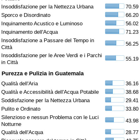
Insoddisfazione per la Nettezza Urbana
70.59
Assistenza Sanitaria
Sporco e Disordinato
66.20
Inquinamento Acustico e Luminoso
56.02
Indice dell’Assistenza Sanitaria (Corrente)
Inquinamento dell'Acqua
71.23
Insoddisfazione a Passare del Tempo in
Indice dell’Assistenza Sanitaria
56.25
Città
Insoddisfazione per le Aree Verdi e i Parchi
55.19
Indice dell’Assistenza Sanitaria per
in Città
Nazione
Purezza e Pulizia in Guatemala
Inquinamento
Qualità dell'Aria
36.16
Qualità e Accessibilità dell'Acqua Potabile
38.68
Indice dell’Inquinamento (Corrente)
Soddisfazione per la Nettezza Urbana
29.41
Pulito e Ordinato
33.80
Indice di inquinamento
Silenzioso e nessun Problema con le Luci
43.98
Notturne
Indice dell’Inquinamento per Nazione
Qualità dell'Acqua
28.77