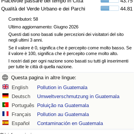
Piacevole passare del tempo in Città
43.75
Traffico
Qualità del Verde Urbano e dei Parchi
44.81
Contributori: 58
Indice del Traffico
Ultimo aggiornamento: Giugno 2026
Questi dati sono basati sulle percezioni dei visitatori del sito
Indice del traffico (Corrente)
negli ultimi 3 anni.
Se il valore è 0, significa che è percepito come molto basso. Se
Indice del traffico per Nazione
il valore è 100, significa che è percepito come molto alto.
I nostri dati per ogni nazione sono basati su tutti gli inserimenti
per tutte le città di quella nazione.
Questa pagina in altre lingue:
English
Pollution in Guatemala
Deutsch
Umweltverschmutzung in Guatemala
Português
Poluição na Guatemala
Français
Pollution au Guatemala
Español
Contaminación en Guatemala