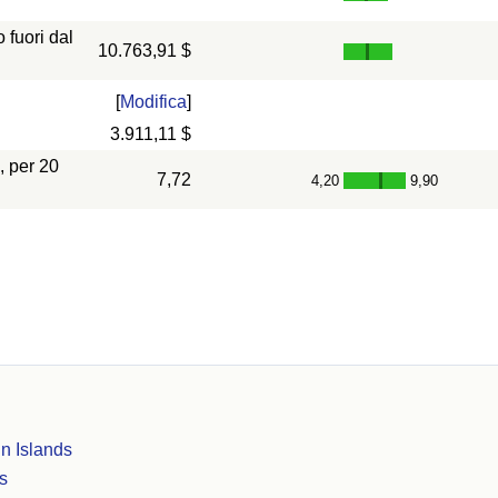
fuori dal
10.763,91 $
[
Modifica
]
3.911,11 $
, per 20
7,72
4,20
9,90
-
n Islands
s