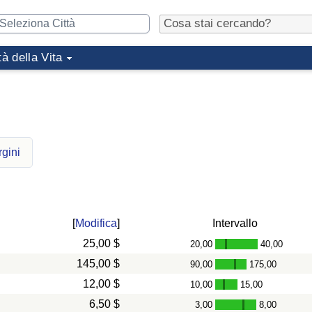
tà della Vita
rgini
[
Modifica
]
Intervallo
25,00 $
20,00
40,00
-
145,00 $
90,00
175,00
-
12,00 $
10,00
15,00
-
6,50 $
3,00
8,00
-