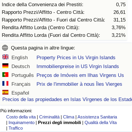
Indice della Convenienza dei Prestiti:
0,75
Rapporto Prezzi/Affitto - Centro Città:
26,61
Indice del Traffico
Rapporto Prezzi/Affitto - Fuori dal Centro Città:
31,15
Rendita Affitto Lorda (Centro Città):
3,76%
Indice del traffico (Corrente)
Rendita Affitto Lorda (Fuori dal Centro Città):
3,21%
Indice del traffico per Nazione
Questa pagina in altre lingue:
English
Property Prices in Us Virgin Islands
Deutsch
Immobilienpreise in US Virgin Islands
Português
Preços de Imóveis em Ilhas Virgens Us
Français
Prix de l'immobilier à nous Îles Vierges
Español
Precios de las propiedades en Islas Vírgenes de los Esta
Più informazioni:
Costo della vita
|
Criminalità
|
Clima
|
Assistenza Sanitaria
|
Inquinamento
|
Prezzi degli immobili
|
Qualità della Vita
|
Traffico