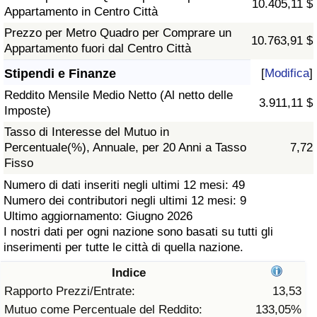
10.405,11 $
Appartamento in Centro Città
Assistenza Sanitaria
Prezzo per Metro Quadro per Comprare un
10.763,91 $
Appartamento fuori dal Centro Città
Indice dell’Assistenza Sanitaria (Corrente)
Stipendi e Finanze
[
Modifica
]
Reddito Mensile Medio Netto (Al netto delle
Indice dell’Assistenza Sanitaria
3.911,11 $
Imposte)
Tasso di Interesse del Mutuo in
Indice dell’Assistenza Sanitaria per Nazione
Percentuale(%), Annuale, per 20 Anni a Tasso
7,72
Fisso
Inquinamento
Numero di dati inseriti negli ultimi 12 mesi: 49
Numero dei contributori negli ultimi 12 mesi: 9
Indice dell’Inquinamento (Corrente)
Ultimo aggiornamento: Giugno 2026
I nostri dati per ogni nazione sono basati su tutti gli
Indice di inquinamento
inserimenti per tutte le città di quella nazione.
Indice
Indice dell’Inquinamento per Nazione
Rapporto Prezzi/Entrate:
13,53
Mutuo come Percentuale del Reddito:
133,05%
Traffico