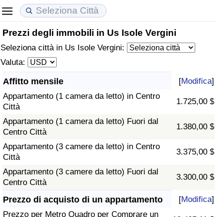
Prezzi degli immobili in Us Isole Vergini
Costo della vita
Prezzi degli immobili
Qualità della Vita
Seleziona città in Us Isole Vergini:
Indice Del Costo Della Vita (corrente)
Indice del Prezzo delle Case (Corrente)
Indice della Qualità della Vita
Valuta:
Affitto mensile
[
Modifica
]
Indice Del Costo Della Vita
Indice del Prezzo delle Case
Indice della Qualità della Vita (Corrente)
Appartamento (1 camera da letto) in Centro
1.725,00 $
Città
Indice del Costo della Vita per Nazione
Indice del Prezzo delle Case per Nazione
Indice della qualità della vita per Paese
Appartamento (1 camera da letto) Fuori dal
1.380,00 $
Centro Città
ad Aqaba
Criminalità
Appartamento (3 camere da letto) in Centro
3.375,00 $
Città
Indice del Tasso di Criminalità (Corrente)
Appartamento (3 camere da letto) Fuori dal
3.300,00 $
Centro Città
Indice della Criminalità
Prezzo di acquisto di un appartamento
[
Modifica
]
Indice di criminalità per paese
Prezzo per Metro Quadro per Comprare un