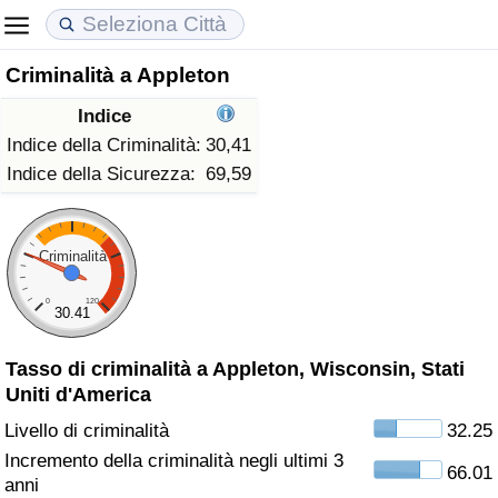
Criminalità a Appleton
Costo della vita
Prezzi degli immobili
Qualità della Vita
Indice
Indice Del Costo Della Vita (corrente)
Indice del Prezzo delle Case (Corrente)
Indice della Qualità della Vita
Indice della Criminalità:
30,41
Indice della Sicurezza:
69,59
Indice Del Costo Della Vita
Indice del Prezzo delle Case
Indice della Qualità della Vita (Corrente)
Indice del Costo della Vita per Nazione
Indice del Prezzo delle Case per Nazione
Indice della qualità della vita per Paese
Criminalità
0
120
ad Aqaba
Criminalità
30.41
Tasso di criminalità a Appleton, Wisconsin, Stati
Indice del Tasso di Criminalità (Corrente)
Uniti d'America
Indice della Criminalità
Livello di criminalità
32.25
Incremento della criminalità negli ultimi 3
66.01
Indice di criminalità per paese
anni