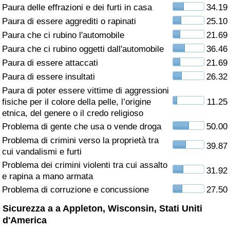
Paura delle effrazioni e dei furti in casa
34.19
Assistenza Sanitaria
Paura di essere aggrediti o rapinati
25.10
Paura che ci rubino l'automobile
21.69
Indice dell’Assistenza Sanitaria (Corrente)
Paura che ci rubino oggetti dall'automobile
36.46
Paura di essere attaccati
21.69
Indice dell’Assistenza Sanitaria
Paura di essere insultati
26.32
Paura di poter essere vittime di aggressioni
Indice dell’Assistenza Sanitaria per
fisiche per il colore della pelle, l’origine
11.25
Nazione
etnica, del genere o il credo religioso
Problema di gente che usa o vende droga
50.00
Inquinamento
Problema di crimini verso la proprietà tra
39.87
cui vandalismi e furti
Indice dell’Inquinamento (Corrente)
Problema dei crimini violenti tra cui assalto
31.92
e rapina a mano armata
Indice di inquinamento
Problema di corruzione e concussione
27.50
Sicurezza a a Appleton, Wisconsin, Stati Uniti
Indice dell’Inquinamento per Nazione
d'America