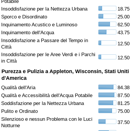
Potabile
Insoddisfazione per la Nettezza Urbana
18.75
Assistenza Sanitaria
Sporco e Disordinato
25.00
Inquinamento Acustico e Luminoso
62.50
Indice dell’Assistenza Sanitaria (Corrente)
Inquinamento dell'Acqua
43.75
Indice dell’Assistenza Sanitaria
Insoddisfazione a Passare del Tempo in
12.50
Città
Insoddisfazione per le Aree Verdi e i Parchi
Indice dell’Assistenza Sanitaria per
12.50
in Città
Nazione
Purezza e Pulizia a Appleton, Wisconsin, Stati Uniti
Inquinamento
d'America
Qualità dell'Aria
84.38
Indice dell’Inquinamento (Corrente)
Qualità e Accessibilità dell'Acqua Potabile
87.50
Soddisfazione per la Nettezza Urbana
81.25
Indice di inquinamento
Pulito e Ordinato
75.00
Silenzioso e nessun Problema con le Luci
Indice dell’Inquinamento per Nazione
37.50
Notturne