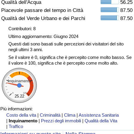
Qualità dell'Acqua
56.25
Traffico
Piacevole passare del tempo in Città
87.50
Qualità del Verde Urbano e dei Parchi
87.50
Indice del Traffico
Contributori: 8
Indice del traffico (Corrente)
Ultimo aggiornamento: Giugno 2024
Questi dati sono basati sulle percezioni dei visitatori del sito
negli ultimi 3 anni.
Indice del traffico per Nazione
Se il valore è 0, significa che è percepito come molto basso. Se
il valore è 100, significa che è percepito come molto alto.
Inquinamento
0
120
25.22
Più informazioni:
Costo della vita
|
Criminalità
|
Clima
|
Assistenza Sanitaria
|
Inquinamento
|
Prezzi degli immobili
|
Qualità della Vita
|
Traffico