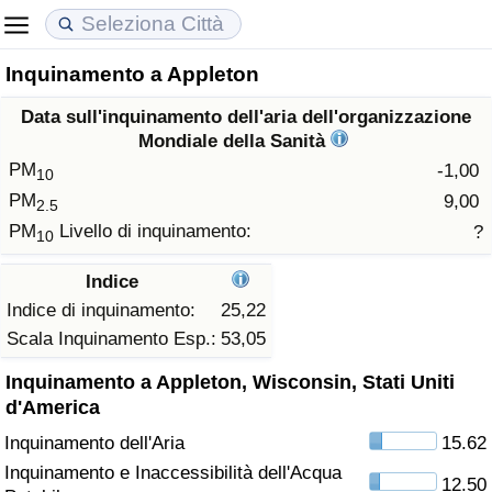
Inquinamento a Appleton
Costo della vita
Prezzi degli immobili
Qualità della Vita
Data sull'inquinamento dell'aria dell'organizzazione
Indice Del Costo Della Vita (corrente)
Indice del Prezzo delle Case (Corrente)
Indice della Qualità della Vita
Mondiale della Sanità
PM
-1,00
10
Indice Del Costo Della Vita
Indice del Prezzo delle Case
Indice della Qualità della Vita (Corrente)
PM
9,00
2.5
PM
Livello di inquinamento:
?
10
Indice del Costo della Vita per Nazione
Indice del Prezzo delle Case per Nazione
Indice della qualità della vita per Paese
Indice
ad Aqaba
Criminalità
Indice di inquinamento:
25,22
Scala Inquinamento Esp.:
53,05
Indice del Tasso di Criminalità (Corrente)
Inquinamento a Appleton, Wisconsin, Stati Uniti
d'America
Indice della Criminalità
Inquinamento dell'Aria
15.62
Inquinamento e Inaccessibilità dell'Acqua
Indice di criminalità per paese
12.50