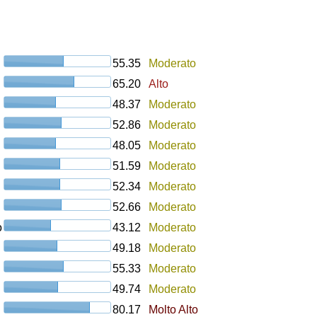
55.35
Moderato
65.20
Alto
48.37
Moderato
52.86
Moderato
48.05
Moderato
51.59
Moderato
52.34
Moderato
52.66
Moderato
o
43.12
Moderato
49.18
Moderato
55.33
Moderato
49.74
Moderato
80.17
Molto Alto