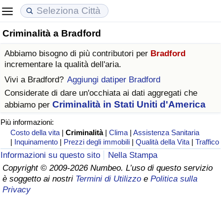
Criminalità a Bradford
Costo della vita
Prezzi degli immobili
Qualità della Vita
Abbiamo bisogno di più contributori per
Bradford
Indice Del Costo Della Vita (corrente)
Indice del Prezzo delle Case (Corrente)
Indice della Qualità della Vita
incrementare la qualità dell'aria.
Vivi a
Bradford
?
Aggiungi datiper Bradford
Indice Del Costo Della Vita
Indice del Prezzo delle Case
Indice della Qualità della Vita (Corrente)
Considerate di dare un'occhiata ai dati aggregati che
Criminalità in Stati Uniti d'America
abbiamo per
Indice del Costo della Vita per Nazione
Indice del Prezzo delle Case per Nazione
Indice della qualità della vita per Paese
Più informazioni:
Costo della vita
|
Criminalità
|
Clima
|
Assistenza Sanitaria
ad Aqaba
Criminalità
|
Inquinamento
|
Prezzi degli immobili
|
Qualità della Vita
|
Traffico
Informazioni su questo sito
Nella Stampa
Indice del Tasso di Criminalità (Corrente)
Copyright © 2009-2026 Numbeo. L’uso di questo servizio
è soggetto ai nostri
Termini di Utilizzo
e
Politica sulla
Indice della Criminalità
Privacy
Indice di criminalità per paese