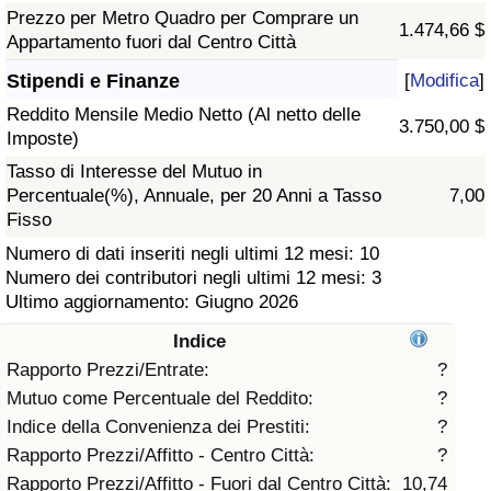
Prezzo per Metro Quadro per Comprare un
1.474,66 $
Assistenza Sanitaria
Appartamento fuori dal Centro Città
Stipendi e Finanze
[
Modifica
]
Indice dell’Assistenza Sanitaria (Corrente)
Reddito Mensile Medio Netto (Al netto delle
3.750,00 $
Imposte)
Indice dell’Assistenza Sanitaria
Tasso di Interesse del Mutuo in
Percentuale(%), Annuale, per 20 Anni a Tasso
7,00
Indice dell’Assistenza Sanitaria per
Fisso
Nazione
Numero di dati inseriti negli ultimi 12 mesi: 10
Numero dei contributori negli ultimi 12 mesi: 3
Inquinamento
Ultimo aggiornamento: Giugno 2026
Indice
Indice dell’Inquinamento (Corrente)
Rapporto Prezzi/Entrate:
?
Mutuo come Percentuale del Reddito:
?
Indice di inquinamento
Indice della Convenienza dei Prestiti:
?
Rapporto Prezzi/Affitto - Centro Città:
?
Indice dell’Inquinamento per Nazione
Rapporto Prezzi/Affitto - Fuori dal Centro Città:
10,74