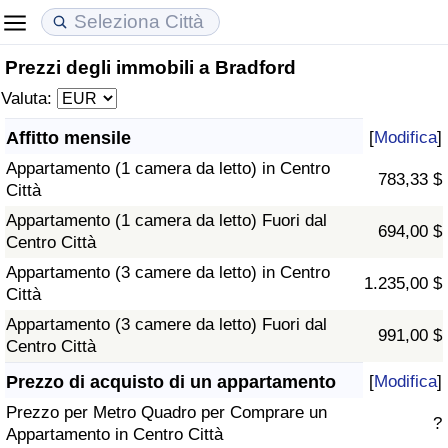
Prezzi degli immobili a Bradford
Costo della vita
Prezzi degli immobili
Qualità della Vita
Valuta:
Indice Del Costo Della Vita (corrente)
Indice del Prezzo delle Case (Corrente)
Indice della Qualità della Vita
Affitto mensile
[
Modifica
]
Appartamento (1 camera da letto) in Centro
Indice Del Costo Della Vita
Indice del Prezzo delle Case
Indice della Qualità della Vita (Corrente)
783,33 $
Città
Appartamento (1 camera da letto) Fuori dal
Indice del Costo della Vita per Nazione
Indice del Prezzo delle Case per Nazione
Indice della qualità della vita per Paese
694,00 $
Centro Città
Appartamento (3 camere da letto) in Centro
ad Aqaba
Criminalità
1.235,00 $
Città
Appartamento (3 camere da letto) Fuori dal
Indice del Tasso di Criminalità (Corrente)
991,00 $
Centro Città
Indice della Criminalità
Prezzo di acquisto di un appartamento
[
Modifica
]
Prezzo per Metro Quadro per Comprare un
?
Indice di criminalità per paese
Appartamento in Centro Città