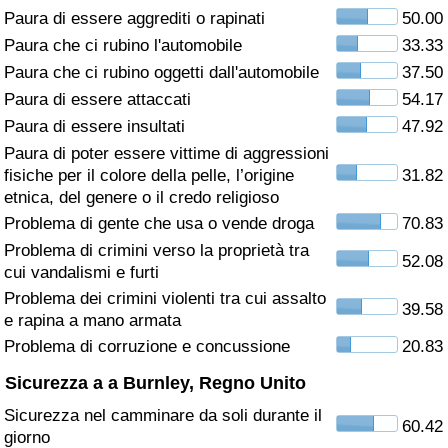
Paura di essere aggrediti o rapinati
50.00
Assistenza Sanitaria
Paura che ci rubino l'automobile
33.33
Paura che ci rubino oggetti dall'automobile
37.50
Indice dell’Assistenza Sanitaria (Corrente)
Paura di essere attaccati
54.17
Paura di essere insultati
47.92
Indice dell’Assistenza Sanitaria
Paura di poter essere vittime di aggressioni
fisiche per il colore della pelle, l’origine
31.82
Indice dell’Assistenza Sanitaria per
etnica, del genere o il credo religioso
Nazione
Problema di gente che usa o vende droga
70.83
Problema di crimini verso la proprietà tra
52.08
Inquinamento
cui vandalismi e furti
Problema dei crimini violenti tra cui assalto
39.58
Indice dell’Inquinamento (Corrente)
e rapina a mano armata
Problema di corruzione e concussione
20.83
Indice di inquinamento
Sicurezza a a Burnley, Regno Unito
Sicurezza nel camminare da soli durante il
Indice dell’Inquinamento per Nazione
60.42
giorno