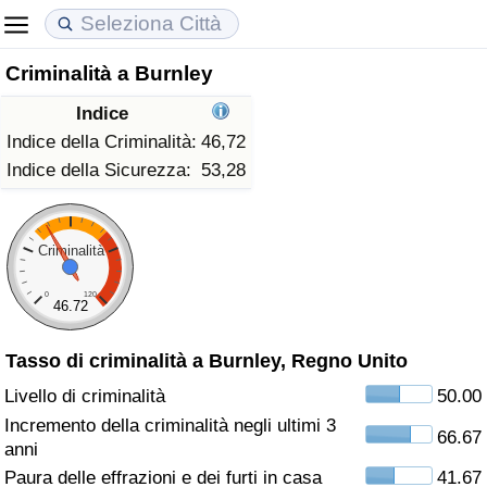
Criminalità a Burnley
Costo della vita
Prezzi degli immobili
Qualità della Vita
Indice
Indice Del Costo Della Vita (corrente)
Indice del Prezzo delle Case (Corrente)
Indice della Qualità della Vita
Indice della Criminalità:
46,72
Indice della Sicurezza:
53,28
Indice Del Costo Della Vita
Indice del Prezzo delle Case
Indice della Qualità della Vita (Corrente)
Indice del Costo della Vita per Nazione
Indice del Prezzo delle Case per Nazione
Indice della qualità della vita per Paese
Criminalità
0
120
ad Aqaba
Criminalità
46.72
Tasso di criminalità a Burnley, Regno Unito
Indice del Tasso di Criminalità (Corrente)
Livello di criminalità
50.00
Indice della Criminalità
Incremento della criminalità negli ultimi 3
66.67
anni
Indice di criminalità per paese
Paura delle effrazioni e dei furti in casa
41.67