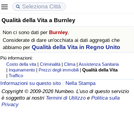
Qualità della Vita a Burnley
Costo della vita
Prezzi degli immobili
Qualità della Vita
Non ci sono dati per
Burnley
.
Indice Del Costo Della Vita (corrente)
Indice del Prezzo delle Case (Corrente)
Indice della Qualità della Vita
Considerate di dare un'occhiata ai dati aggregati che
Qualità della Vita in Regno Unito
abbiamo per
Indice Del Costo Della Vita
Indice del Prezzo delle Case
Indice della Qualità della Vita (Corrente)
Più informazioni:
Costo della vita
|
Criminalità
|
Clima
|
Assistenza Sanitaria
Indice del Costo della Vita per Nazione
Indice del Prezzo delle Case per Nazione
Indice della qualità della vita per Paese
|
Inquinamento
|
Prezzi degli immobili
|
Qualità della Vita
|
Traffico
Informazioni su questo sito
Nella Stampa
ad Aqaba
Criminalità
Copyright © 2009-2026 Numbeo. L’uso di questo servizio
è soggetto ai nostri
Termini di Utilizzo
e
Politica sulla
Indice del Tasso di Criminalità (Corrente)
Privacy
Indice della Criminalità
Indice di criminalità per paese