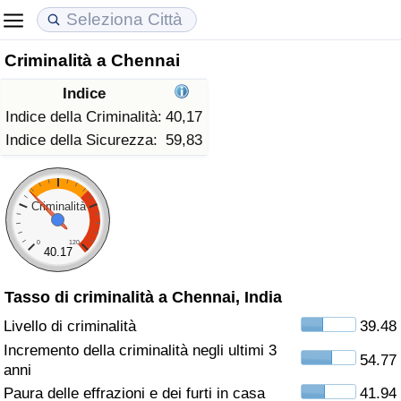
Criminalità a Chennai
Costo della vita
Prezzi degli immobili
Qualità della Vita
Indice
Indice Del Costo Della Vita (corrente)
Indice del Prezzo delle Case (Corrente)
Indice della Qualità della Vita
Indice della Criminalità:
40,17
Indice della Sicurezza:
59,83
Indice Del Costo Della Vita
Indice del Prezzo delle Case
Indice della Qualità della Vita (Corrente)
Indice del Costo della Vita per Nazione
Indice del Prezzo delle Case per Nazione
Indice della qualità della vita per Paese
Criminalità
0
120
ad Aqaba
Criminalità
40.17
Tasso di criminalità a Chennai, India
Indice del Tasso di Criminalità (Corrente)
Livello di criminalità
39.48
Indice della Criminalità
Incremento della criminalità negli ultimi 3
54.77
anni
Indice di criminalità per paese
Paura delle effrazioni e dei furti in casa
41.94