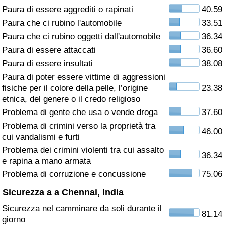
Paura di essere aggrediti o rapinati
40.59
Assistenza Sanitaria
Paura che ci rubino l'automobile
33.51
Paura che ci rubino oggetti dall'automobile
36.34
Indice dell’Assistenza Sanitaria (Corrente)
Paura di essere attaccati
36.60
Paura di essere insultati
38.08
Indice dell’Assistenza Sanitaria
Paura di poter essere vittime di aggressioni
fisiche per il colore della pelle, l’origine
23.38
Indice dell’Assistenza Sanitaria per
etnica, del genere o il credo religioso
Nazione
Problema di gente che usa o vende droga
37.60
Problema di crimini verso la proprietà tra
46.00
Inquinamento
cui vandalismi e furti
Problema dei crimini violenti tra cui assalto
36.34
Indice dell’Inquinamento (Corrente)
e rapina a mano armata
Problema di corruzione e concussione
75.06
Indice di inquinamento
Sicurezza a a Chennai, India
Sicurezza nel camminare da soli durante il
Indice dell’Inquinamento per Nazione
81.14
giorno