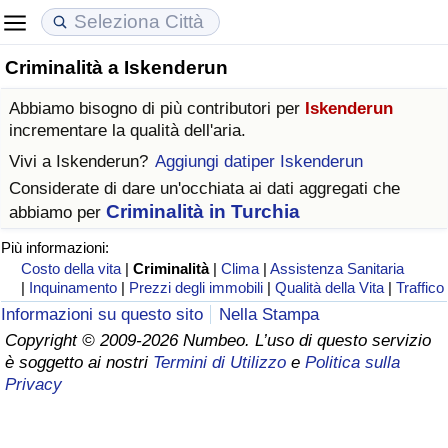
Criminalità a Iskenderun
Costo della vita
Prezzi degli immobili
Qualità della Vita
Abbiamo bisogno di più contributori per
Iskenderun
Indice Del Costo Della Vita (corrente)
Indice del Prezzo delle Case (Corrente)
Indice della Qualità della Vita
incrementare la qualità dell'aria.
Vivi a
Iskenderun
?
Aggiungi datiper Iskenderun
Indice Del Costo Della Vita
Indice del Prezzo delle Case
Indice della Qualità della Vita (Corrente)
Considerate di dare un'occhiata ai dati aggregati che
Criminalità in Turchia
abbiamo per
Indice del Costo della Vita per Nazione
Indice del Prezzo delle Case per Nazione
Indice della qualità della vita per Paese
Più informazioni:
Costo della vita
|
Criminalità
|
Clima
|
Assistenza Sanitaria
ad Aqaba
Criminalità
|
Inquinamento
|
Prezzi degli immobili
|
Qualità della Vita
|
Traffico
Informazioni su questo sito
Nella Stampa
Indice del Tasso di Criminalità (Corrente)
Copyright © 2009-2026 Numbeo. L’uso di questo servizio
è soggetto ai nostri
Termini di Utilizzo
e
Politica sulla
Indice della Criminalità
Privacy
Indice di criminalità per paese