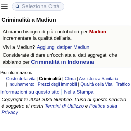
Criminalità a Madiun
Costo della vita
Prezzi degli immobili
Qualità della Vita
Abbiamo bisogno di più contributori per
Madiun
Indice Del Costo Della Vita (corrente)
Indice del Prezzo delle Case (Corrente)
Indice della Qualità della Vita
incrementare la qualità dell'aria.
Vivi a
Madiun
?
Aggiungi datiper Madiun
Indice Del Costo Della Vita
Indice del Prezzo delle Case
Indice della Qualità della Vita (Corrente)
Considerate di dare un'occhiata ai dati aggregati che
Criminalità in Indonesia
abbiamo per
Indice del Costo della Vita per Nazione
Indice del Prezzo delle Case per Nazione
Indice della qualità della vita per Paese
Più informazioni:
Costo della vita
|
Criminalità
|
Clima
|
Assistenza Sanitaria
ad Aqaba
Criminalità
|
Inquinamento
|
Prezzi degli immobili
|
Qualità della Vita
|
Traffico
Informazioni su questo sito
Nella Stampa
Indice del Tasso di Criminalità (Corrente)
Copyright © 2009-2026 Numbeo. L’uso di questo servizio
è soggetto ai nostri
Termini di Utilizzo
e
Politica sulla
Indice della Criminalità
Privacy
Indice di criminalità per paese