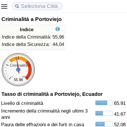
Criminalità a Portoviejo
Costo della vita
Prezzi degli immobili
Qualità della Vita
Indice
Indice Del Costo Della Vita (corrente)
Indice del Prezzo delle Case (Corrente)
Indice della Qualità della Vita
Indice della Criminalità:
55,96
Indice della Sicurezza:
44,04
Indice Del Costo Della Vita
Indice del Prezzo delle Case
Indice della Qualità della Vita (Corrente)
Indice del Costo della Vita per Nazione
Indice del Prezzo delle Case per Nazione
Indice della qualità della vita per Paese
Criminalità
0
120
ad Aqaba
Criminalità
55.96
Tasso di criminalità a Portoviejo, Ecuador
Indice del Tasso di Criminalità (Corrente)
Livello di criminalità
65.91
Indice della Criminalità
Incremento della criminalità negli ultimi 3
41.67
anni
Indice di criminalità per paese
Paura delle effrazioni e dei furti in casa
52.08