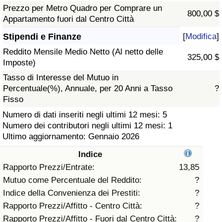
Prezzo per Metro Quadro per Comprare un
800,00 $
Assistenza Sanitaria
Appartamento fuori dal Centro Città
Stipendi e Finanze
[
Modifica
]
Indice dell’Assistenza Sanitaria (Corrente)
Reddito Mensile Medio Netto (Al netto delle
325,00 $
Imposte)
Indice dell’Assistenza Sanitaria
Tasso di Interesse del Mutuo in
Percentuale(%), Annuale, per 20 Anni a Tasso
?
Indice dell’Assistenza Sanitaria per
Fisso
Nazione
Numero di dati inseriti negli ultimi 12 mesi: 5
Numero dei contributori negli ultimi 12 mesi: 1
Inquinamento
Ultimo aggiornamento: Gennaio 2026
Indice
Indice dell’Inquinamento (Corrente)
Rapporto Prezzi/Entrate:
13,85
Mutuo come Percentuale del Reddito:
?
Indice di inquinamento
Indice della Convenienza dei Prestiti:
?
Rapporto Prezzi/Affitto - Centro Città:
?
Indice dell’Inquinamento per Nazione
Rapporto Prezzi/Affitto - Fuori dal Centro Città:
?