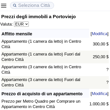
Prezzi degli immobili a Portoviejo
Costo della vita
Prezzi degli immobili
Qualità della Vita
Valuta:
Indice Del Costo Della Vita (corrente)
Indice del Prezzo delle Case (Corrente)
Indice della Qualità della Vita
Affitto mensile
[
Modifica
]
Appartamento (1 camera da letto) in Centro
Indice Del Costo Della Vita
Indice del Prezzo delle Case
Indice della Qualità della Vita (Corrente)
300,00 $
Città
Appartamento (1 camera da letto) Fuori dal
Indice del Costo della Vita per Nazione
Indice del Prezzo delle Case per Nazione
Indice della qualità della vita per Paese
250,00 $
Centro Città
Appartamento (3 camere da letto) in Centro
ad Aqaba
Criminalità
?
Città
Appartamento (3 camere da letto) Fuori dal
Indice del Tasso di Criminalità (Corrente)
?
Centro Città
Indice della Criminalità
Prezzo di acquisto di un appartamento
[
Modifica
]
Prezzo per Metro Quadro per Comprare un
1.000,00 $
Indice di criminalità per paese
Appartamento in Centro Città