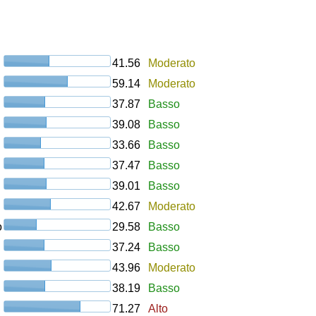
41.56
Moderato
59.14
Moderato
37.87
Basso
39.08
Basso
33.66
Basso
37.47
Basso
39.01
Basso
42.67
Moderato
o
29.58
Basso
37.24
Basso
43.96
Moderato
38.19
Basso
71.27
Alto