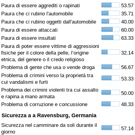
Paura di essere aggrediti o rapinati
53.57
Assistenza Sanitaria
Paura che ci rubino l'automobile
35.71
Paura che ci rubino oggetti dall'automobile
40.00
Indice dell’Assistenza Sanitaria (Corrente)
Paura di essere attaccati
60.00
Paura di essere insultati
63.33
Indice dell’Assistenza Sanitaria
Paura di poter essere vittime di aggressioni
fisiche per il colore della pelle, l’origine
32.14
Indice dell’Assistenza Sanitaria per
etnica, del genere o il credo religioso
Nazione
Problema di gente che usa o vende droga
56.67
Problema di crimini verso la proprietà tra
53.33
Inquinamento
cui vandalismi e furti
Problema dei crimini violenti tra cui assalto
50.00
Indice dell’Inquinamento (Corrente)
e rapina a mano armata
Problema di corruzione e concussione
48.33
Indice di inquinamento
Sicurezza a a Ravensburg, Germania
Sicurezza nel camminare da soli durante il
Indice dell’Inquinamento per Nazione
57.14
giorno