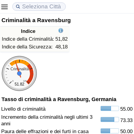
Criminalità a Ravensburg
Costo della vita
Prezzi degli immobili
Qualità della Vita
Indice
Indice Del Costo Della Vita (corrente)
Indice del Prezzo delle Case (Corrente)
Indice della Qualità della Vita
Indice della Criminalità:
51,82
Indice della Sicurezza:
48,18
Indice Del Costo Della Vita
Indice del Prezzo delle Case
Indice della Qualità della Vita (Corrente)
Indice del Costo della Vita per Nazione
Indice del Prezzo delle Case per Nazione
Indice della qualità della vita per Paese
Criminalità
0
120
ad Aqaba
Criminalità
51.82
Tasso di criminalità a Ravensburg, Germania
Indice del Tasso di Criminalità (Corrente)
Livello di criminalità
55.00
Indice della Criminalità
Incremento della criminalità negli ultimi 3
73.33
anni
Indice di criminalità per paese
Paura delle effrazioni e dei furti in casa
50.00