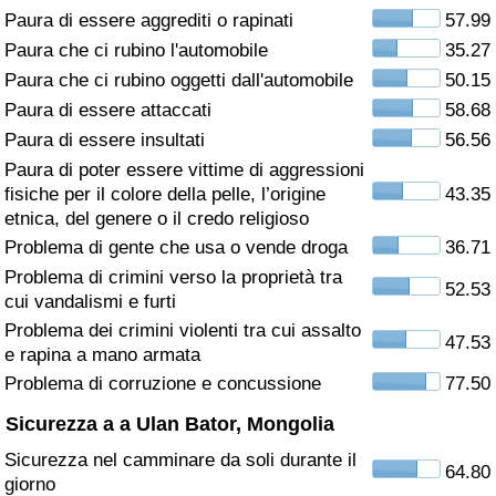
Paura di essere aggrediti o rapinati
57.99
Assistenza Sanitaria
Paura che ci rubino l'automobile
35.27
Paura che ci rubino oggetti dall'automobile
50.15
Indice dell’Assistenza Sanitaria (Corrente)
Paura di essere attaccati
58.68
Paura di essere insultati
56.56
Indice dell’Assistenza Sanitaria
Paura di poter essere vittime di aggressioni
fisiche per il colore della pelle, l’origine
43.35
Indice dell’Assistenza Sanitaria per
etnica, del genere o il credo religioso
Nazione
Problema di gente che usa o vende droga
36.71
Problema di crimini verso la proprietà tra
52.53
Inquinamento
cui vandalismi e furti
Problema dei crimini violenti tra cui assalto
47.53
Indice dell’Inquinamento (Corrente)
e rapina a mano armata
Problema di corruzione e concussione
77.50
Indice di inquinamento
Sicurezza a a Ulan Bator, Mongolia
Sicurezza nel camminare da soli durante il
Indice dell’Inquinamento per Nazione
64.80
giorno