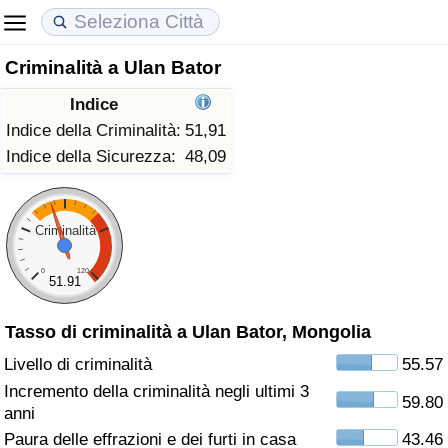
Criminalità a Ulan Bator
Costo della vita
Prezzi degli immobili
Qualità della Vita
Indice
Indice Del Costo Della Vita (corrente)
Indice del Prezzo delle Case (Corrente)
Indice della Qualità della Vita
Indice della Criminalità:
51,91
Indice della Sicurezza:
48,09
Indice Del Costo Della Vita
Indice del Prezzo delle Case
Indice della Qualità della Vita (Corrente)
Indice del Costo della Vita per Nazione
Indice del Prezzo delle Case per Nazione
Indice della qualità della vita per Paese
Criminalità
0
120
ad Aqaba
Criminalità
51.91
Tasso di criminalità a Ulan Bator, Mongolia
Indice del Tasso di Criminalità (Corrente)
Livello di criminalità
55.57
Indice della Criminalità
Incremento della criminalità negli ultimi 3
59.80
anni
Indice di criminalità per paese
Paura delle effrazioni e dei furti in casa
43.46