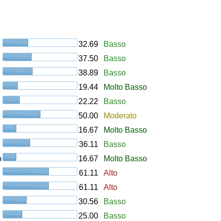
32.69
Basso
37.50
Basso
38.89
Basso
19.44
Molto Basso
22.22
Basso
50.00
Moderato
16.67
Molto Basso
36.11
Basso
o
16.67
Molto Basso
61.11
Alto
61.11
Alto
30.56
Basso
25.00
Basso