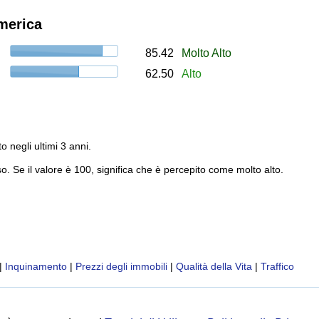
America
85.42
Molto Alto
62.50
Alto
to negli ultimi 3 anni.
o. Se il valore è 100, significa che è percepito come molto alto.
|
Inquinamento
|
Prezzi degli immobili
|
Qualità della Vita
|
Traffico