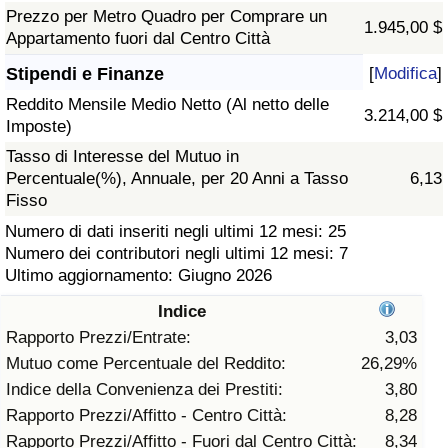
Prezzo per Metro Quadro per Comprare un
1.945,00 $
Assistenza Sanitaria
Appartamento fuori dal Centro Città
Stipendi e Finanze
[
Modifica
]
Indice dell’Assistenza Sanitaria (Corrente)
Reddito Mensile Medio Netto (Al netto delle
3.214,00 $
Imposte)
Indice dell’Assistenza Sanitaria
Tasso di Interesse del Mutuo in
Percentuale(%), Annuale, per 20 Anni a Tasso
6,13
Indice dell’Assistenza Sanitaria per
Fisso
Nazione
Numero di dati inseriti negli ultimi 12 mesi: 25
Numero dei contributori negli ultimi 12 mesi: 7
Inquinamento
Ultimo aggiornamento: Giugno 2026
Indice
Indice dell’Inquinamento (Corrente)
Rapporto Prezzi/Entrate:
3,03
Mutuo come Percentuale del Reddito:
26,29%
Indice di inquinamento
Indice della Convenienza dei Prestiti:
3,80
Rapporto Prezzi/Affitto - Centro Città:
8,28
Indice dell’Inquinamento per Nazione
Rapporto Prezzi/Affitto - Fuori dal Centro Città:
8,34