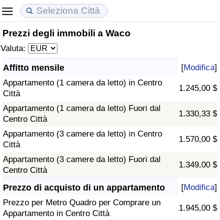
Prezzi degli immobili a Waco
Costo della vita
Prezzi degli immobili
Qualità della Vita
Valuta:
Indice Del Costo Della Vita (corrente)
Indice del Prezzo delle Case (Corrente)
Indice della Qualità della Vita
Affitto mensile
[
Modifica
]
Appartamento (1 camera da letto) in Centro
Indice Del Costo Della Vita
Indice del Prezzo delle Case
Indice della Qualità della Vita (Corrente)
1.245,00 $
Città
Appartamento (1 camera da letto) Fuori dal
Indice del Costo della Vita per Nazione
Indice del Prezzo delle Case per Nazione
Indice della qualità della vita per Paese
1.330,33 $
Centro Città
Appartamento (3 camere da letto) in Centro
ad Aqaba
Criminalità
1.570,00 $
Città
Appartamento (3 camere da letto) Fuori dal
Indice del Tasso di Criminalità (Corrente)
1.349,00 $
Centro Città
Indice della Criminalità
Prezzo di acquisto di un appartamento
[
Modifica
]
Prezzo per Metro Quadro per Comprare un
1.945,00 $
Indice di criminalità per paese
Appartamento in Centro Città