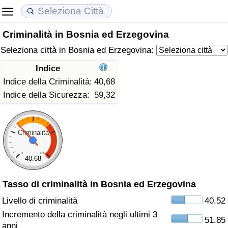
Criminalità in Bosnia ed Erzegovina
Costo della vita
Prezzi degli immobili
Qualità della Vita
Seleziona città in Bosnia ed Erzegovina:
Indice Del Costo Della Vita (corrente)
Indice del Prezzo delle Case (Corrente)
Indice della Qualità della Vita
Indice
Indice della Criminalità:
40,68
Indice Del Costo Della Vita
Indice del Prezzo delle Case
Indice della Qualità della Vita (Corrente)
Indice della Sicurezza:
59,32
Indice del Costo della Vita per Nazione
Indice del Prezzo delle Case per Nazione
Indice della qualità della vita per Paese
Criminalità
ad Aqaba
Criminalità
0
120
40.68
Indice del Tasso di Criminalità (Corrente)
Tasso di criminalità in Bosnia ed Erzegovina
Indice della Criminalità
Livello di criminalità
40.52
Incremento della criminalità negli ultimi 3
51.85
Indice di criminalità per paese
anni