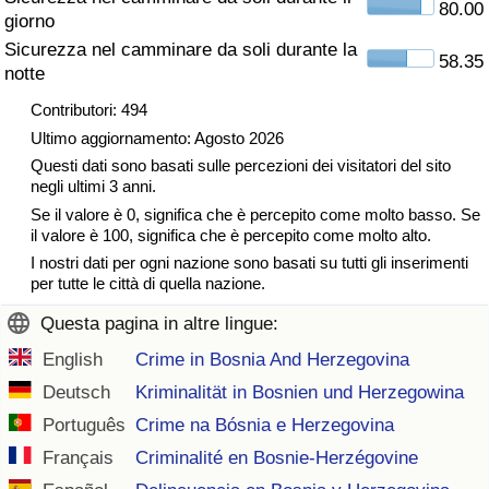
80.00
giorno
Traffico
Sicurezza nel camminare da soli durante la
58.35
notte
Indice del Traffico
Contributori: 494
Indice del traffico (Corrente)
Ultimo aggiornamento: Agosto 2026
Questi dati sono basati sulle percezioni dei visitatori del sito
negli ultimi 3 anni.
Indice del traffico per Nazione
Se il valore è 0, significa che è percepito come molto basso. Se
il valore è 100, significa che è percepito come molto alto.
I nostri dati per ogni nazione sono basati su tutti gli inserimenti
per tutte le città di quella nazione.
Questa pagina in altre lingue:
English
Crime in Bosnia And Herzegovina
Deutsch
Kriminalität in Bosnien und Herzegowina
Português
Crime na Bósnia e Herzegovina
Français
Criminalité en Bosnie-Herzégovine