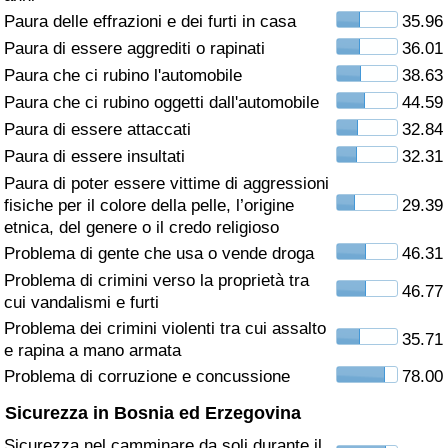
Paura delle effrazioni e dei furti in casa
35.96
Assistenza Sanitaria
Paura di essere aggrediti o rapinati
36.01
Paura che ci rubino l'automobile
38.63
Indice dell’Assistenza Sanitaria (Corrente)
Paura che ci rubino oggetti dall'automobile
44.59
Paura di essere attaccati
32.84
Indice dell’Assistenza Sanitaria
Paura di essere insultati
32.31
Paura di poter essere vittime di aggressioni
Indice dell’Assistenza Sanitaria per
fisiche per il colore della pelle, l’origine
29.39
Nazione
etnica, del genere o il credo religioso
Problema di gente che usa o vende droga
46.31
Inquinamento
Problema di crimini verso la proprietà tra
46.77
cui vandalismi e furti
Indice dell’Inquinamento (Corrente)
Problema dei crimini violenti tra cui assalto
35.71
e rapina a mano armata
Indice di inquinamento
Problema di corruzione e concussione
78.00
Sicurezza in Bosnia ed Erzegovina
Indice dell’Inquinamento per Nazione
Sicurezza nel camminare da soli durante il