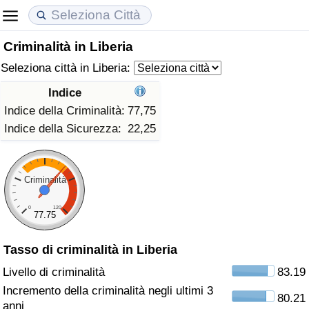
Criminalità in Liberia
Costo della vita
Prezzi degli immobili
Qualità della Vita
Seleziona città in Liberia:
Indice Del Costo Della Vita (corrente)
Indice del Prezzo delle Case (Corrente)
Indice della Qualità della Vita
Indice
Indice della Criminalità:
77,75
Indice Del Costo Della Vita
Indice del Prezzo delle Case
Indice della Qualità della Vita (Corrente)
Indice della Sicurezza:
22,25
Indice del Costo della Vita per Nazione
Indice del Prezzo delle Case per Nazione
Indice della qualità della vita per Paese
Criminalità
ad Aqaba
Criminalità
0
120
77.75
Indice del Tasso di Criminalità (Corrente)
Tasso di criminalità in Liberia
Indice della Criminalità
Livello di criminalità
83.19
Incremento della criminalità negli ultimi 3
80.21
Indice di criminalità per paese
anni