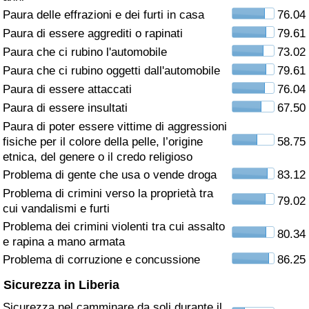
Paura delle effrazioni e dei furti in casa
76.04
Assistenza Sanitaria
Paura di essere aggrediti o rapinati
79.61
Paura che ci rubino l'automobile
73.02
Indice dell’Assistenza Sanitaria (Corrente)
Paura che ci rubino oggetti dall'automobile
79.61
Paura di essere attaccati
76.04
Indice dell’Assistenza Sanitaria
Paura di essere insultati
67.50
Paura di poter essere vittime di aggressioni
Indice dell’Assistenza Sanitaria per
fisiche per il colore della pelle, l’origine
58.75
Nazione
etnica, del genere o il credo religioso
Problema di gente che usa o vende droga
83.12
Inquinamento
Problema di crimini verso la proprietà tra
79.02
cui vandalismi e furti
Indice dell’Inquinamento (Corrente)
Problema dei crimini violenti tra cui assalto
80.34
e rapina a mano armata
Indice di inquinamento
Problema di corruzione e concussione
86.25
Sicurezza in Liberia
Indice dell’Inquinamento per Nazione
Sicurezza nel camminare da soli durante il