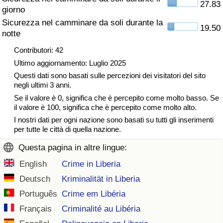
27.83
giorno
Traffico
Sicurezza nel camminare da soli durante la
19.50
notte
Indice del Traffico
Contributori: 42
Indice del traffico (Corrente)
Ultimo aggiornamento: Luglio 2025
Questi dati sono basati sulle percezioni dei visitatori del sito
negli ultimi 3 anni.
Indice del traffico per Nazione
Se il valore è 0, significa che è percepito come molto basso. Se
il valore è 100, significa che è percepito come molto alto.
I nostri dati per ogni nazione sono basati su tutti gli inserimenti
per tutte le città di quella nazione.
Questa pagina in altre lingue:
English
Crime in Liberia
Deutsch
Kriminalität in Liberia
Português
Crime em Libéria
Français
Criminalité au Libéria